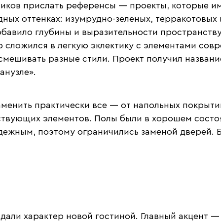
чиков прислать референсы — проекты, которые им
ных оттенках: изумрудно-зеленых, терракотовых 
обавило глубины и выразительности пространству
ер сложился в легкую эклектику с элементами сов
смешивать разные стили. Проект получил названи
анузле».
аменить практически все — от напольных покрыти
ствующих элементов. Полы были в хорошем состоя
адежным, поэтому ограничились заменой дверей. 
адали характер новой гостиной. Главный акцент 