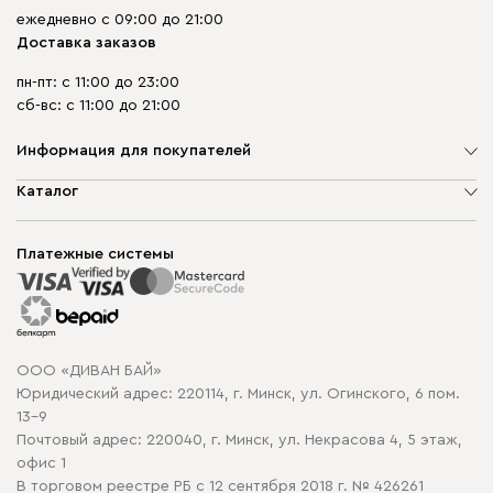
ежедневно с 09:00 до 21:00
Доставка заказов
пн-пт: с 11:00 до 23:00
сб-вс: с 11:00 до 21:00
Информация для покупателей
О компании
Каталог
Шоурумы
Мягкая мебель
Доставка и сборка
Корпусная мебель
Платежные системы
Способы оплаты
Распродажа мебели
Рассрочка и кредит
Гарантия
Карта сайта
Договор оферты
ООО «ДИВАН БАЙ»
Политика конфиденциальности
Юридический адрес: 220114, г. Минск, ул. Огинского, 6 пом.
Политика в отношении обработки cookie
13-9
Почтовый адрес: 220040, г. Минск, ул. Некрасова 4, 5 этаж,
офис 1
В торговом реестре РБ с 12 сентября 2018 г. № 426261