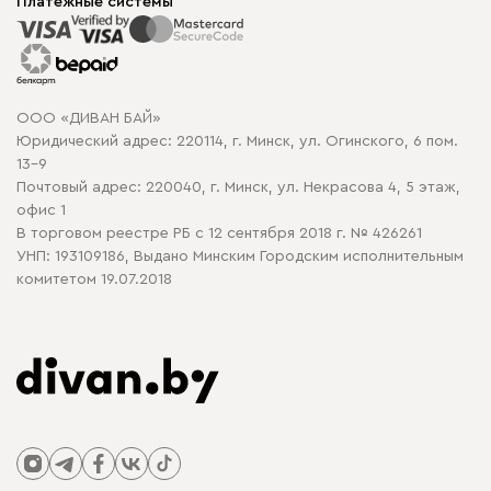
Корпусная мебель
Платежные системы
Способы оплаты
Распродажа мебели
Рассрочка и кредит
Гарантия
Карта сайта
Договор оферты
ООО «ДИВАН БАЙ»
Политика конфиденциальности
Юридический адрес: 220114, г. Минск, ул. Огинского, 6 пом.
Политика в отношении обработки cookie
13-9
Почтовый адрес: 220040, г. Минск, ул. Некрасова 4, 5 этаж,
офис 1
В торговом реестре РБ с 12 сентября 2018 г. № 426261
УНП: 193109186, Выдано Минским Городским исполнительным
комитетом 19.07.2018