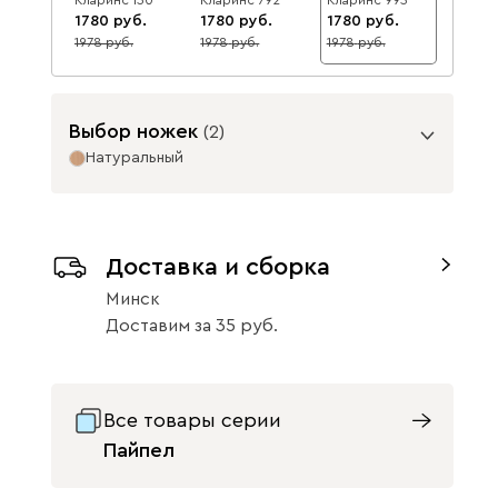
1780
1780
1780
1978
1978
1978
10
10
10
Ультра
1244
Выбор ножек
(
2
)
Натуральный
Опоры
Айвори (Ivory)
Горчичный
Дымчатый
Доставка и сборка
(Mustard)
(Smoke)
Минск
Доставим
за
35
Графит металл
Натуральный
Все товары серии
Коралловый
Минт (Mint)
Песочный
Пайпел
(Coral)
(Sand)