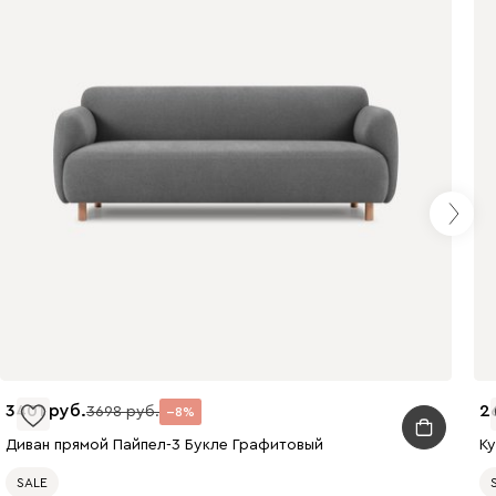
3401
2
3698
8
Диван прямой Пайпел-3 Букле Графитовый
К
SALE