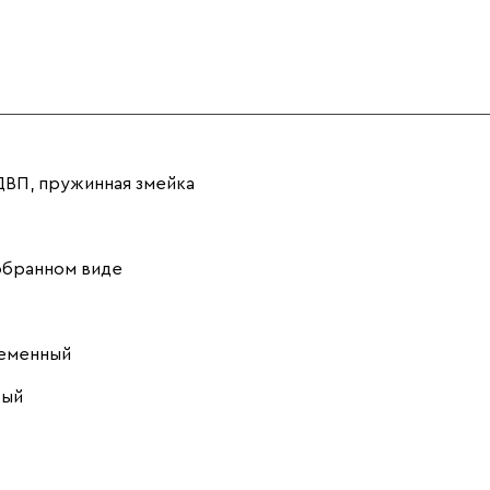
Розовый (Rose)
Серый (Grey)
Сливовый
(Plum)
 ДВП, пружинная змейка
обранном виде
Стоун (Stone)
Тёмно-зеленый
Тёмно-синий
(Forest)
(Midnight)
ременный
вый
Чернильный
Ягодный (Berry)
(Ink)