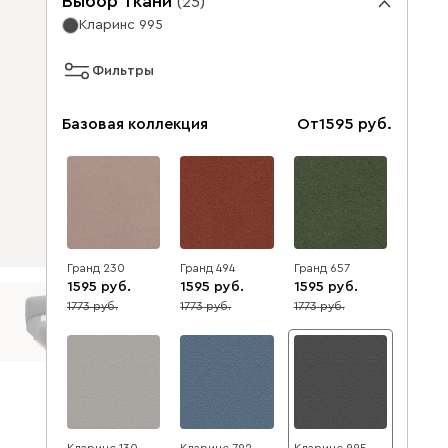
Выбор ткани
(
25
)
Кларинс 995
Фильтры
Базовая коллекция
От
1595
Гранд 230
Гранд 494
Гранд 657
1595
1595
1595
1773
1773
1773
10
10
10
Кларинс 130
Кларинс 792
Кларинс 995