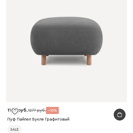
1149
1277
10
Пуф Пайпел Букле Графитовый
SALE