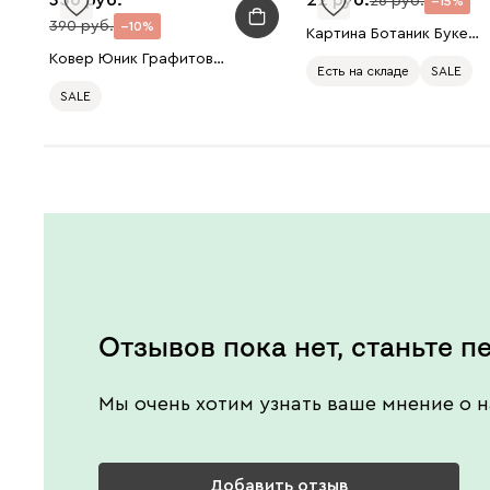
26
15
390
10
Картина Ботаник Букет 30x40
Ковер Юник Графитовый 120x180
Есть на складе
SALE
SALE
Есть в шоуруме
Отзывов пока нет, станьте п
Мы очень хотим узнать ваше мнение о н
Добавить отзыв