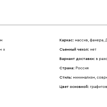
см
Каркас:
массив, фанера,
м
х
Съемный чехол:
нет
Вариант доставки:
в раз
Страна:
Россия
Стиль:
минимализм, сов
Цвет основной:
графито