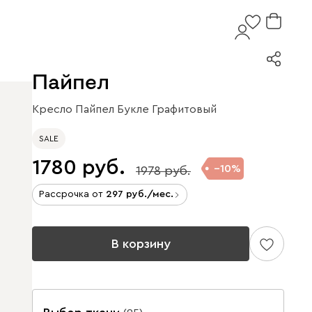
Пайпел
Кресло Пайпел Букле Графитовый
SALE
1780
10
1978
Рассрочка от
297
/мес.
В корзину