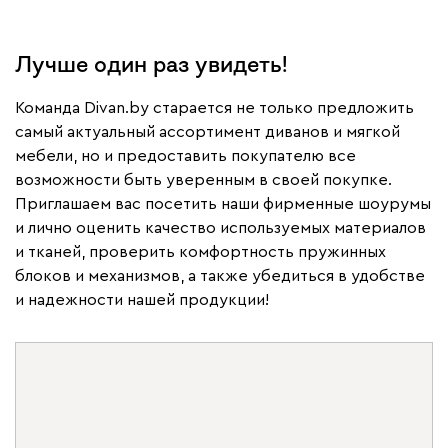
Лучше один раз увидеть!
Команда Divan.by старается не только предложить
самый актуальный ассортимент диванов и мягкой
мебели, но и предоставить покупателю все
возможности быть уверенным в своей покупке.
Приглашаем вас посетить наши фирменные шоурумы
и лично оценить качество используемых материалов
и тканей, проверить комфортность пружинных
Бархатны
блоков и механизмов, а также убедиться в удобстве
FLASH SALE
Финальная р
и надежности нашей продукции!
Скидки на мебель до 40%
для сада со