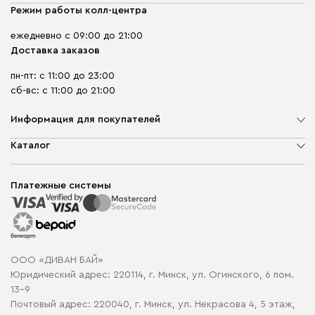
Режим работы колл-центра
ежедневно с 09:00 до 21:00
Доставка заказов
пн-пт: с 11:00 до 23:00
сб-вс: с 11:00 до 21:00
Информация для покупателей
О компании
Каталог
Шоурумы
Мягкая мебель
Доставка и сборка
Корпусная мебель
Платежные системы
Способы оплаты
Распродажа мебели
Рассрочка и кредит
Гарантия
Карта сайта
Договор оферты
ООО «ДИВАН БАЙ»
Политика конфиденциальности
Юридический адрес: 220114, г. Минск, ул. Огинского, 6 пом.
Политика в отношении обработки cookie
13-9
Почтовый адрес: 220040, г. Минск, ул. Некрасова 4, 5 этаж,