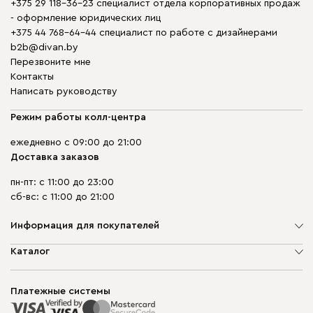
+375 29 118-36-23 специалист отдела корпоративных продаж
- оформление юридических лиц
+375 44 768-64-44 специалист по работе с дизайнерами
b2b@divan.by
Перезвоните мне
Контакты
Написать руководству
Режим работы колл-центра
ежедневно с 09:00 до 21:00
Доставка заказов
пн-пт: с 11:00 до 23:00
сб-вс: с 11:00 до 21:00
Информация для покупателей
О компании
Каталог
Шоурумы
Мягкая мебель
Доставка и сборка
Корпусная мебель
Платежные системы
Способы оплаты
Распродажа мебели
Рассрочка и кредит