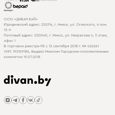
Гарантия
Карта сайта
Договор оферты
ООО «ДИВАН БАЙ»
Политика конфиденциальности
Юридический адрес: 220114, г. Минск, ул. Огинского, 6 пом.
Политика в отношении обработки cookie
13-9
Почтовый адрес: 220040, г. Минск, ул. Некрасова 4, 5 этаж,
офис 1
В торговом реестре РБ с 12 сентября 2018 г. № 426261
УНП: 193109186, Выдано Минским Городским исполнительным
комитетом 19.07.2018