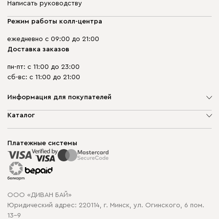
Написать руководству
Режим работы колл-центра
ежедневно с 09:00 до 21:00
Доставка заказов
пн-пт: с 11:00 до 23:00
сб-вс: с 11:00 до 21:00
Информация для покупателей
О компании
Каталог
Шоурумы
Мягкая мебель
Доставка и сборка
Корпусная мебель
Платежные системы
Способы оплаты
Распродажа мебели
Рассрочка и кредит
Гарантия
Карта сайта
Договор оферты
ООО «ДИВАН БАЙ»
Политика конфиденциальности
Юридический адрес: 220114, г. Минск, ул. Огинского, 6 пом.
Политика в отношении обработки cookie
13-9