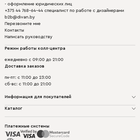
- оформление юридических лиц
+375 44 768-64-44 специалист по работе с дизайнерами
b2b@divan.by
Перезвоните мне
Контакты
Написать руководству
Режим работы колл-центра
ежедневно с 09:00 до 21:00
Доставка заказов
пн-пт: с 11:00 до 23:00
сб-вс: с 11:00 до 21:00
Информация для покупателей
О компании
Каталог
Шоурумы
Мягкая мебель
Доставка и сборка
Корпусная мебель
Платежные системы
Способы оплаты
Распродажа мебели
Рассрочка и кредит