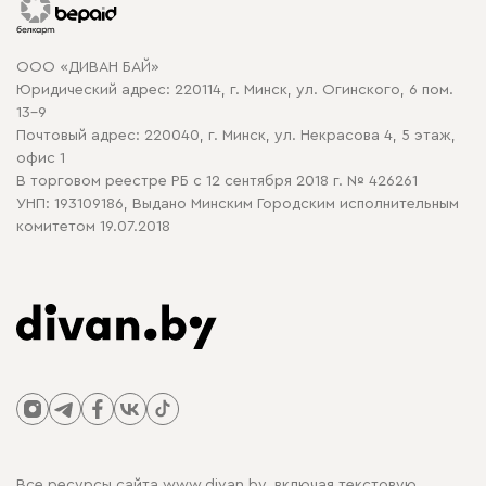
Гарантия
Карта сайта
Договор оферты
ООО «ДИВАН БАЙ»
Политика конфиденциальности
Юридический адрес: 220114, г. Минск, ул. Огинского, 6 пом.
Политика в отношении обработки cookie
13-9
Почтовый адрес: 220040, г. Минск, ул. Некрасова 4, 5 этаж,
офис 1
В торговом реестре РБ с 12 сентября 2018 г. № 426261
УНП: 193109186, Выдано Минским Городским исполнительным
комитетом 19.07.2018
Все ресурсы сайта www.divan.by, включая текстовую,