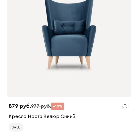
879
977
1
10
Кресло Носта Велюр Синий
SALE