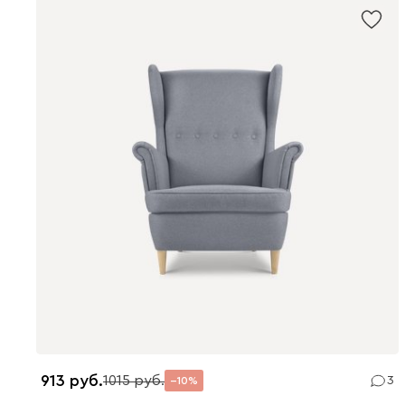
913
1015
3
10