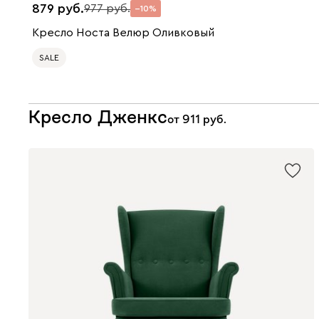
879
977
10
Кресло Носта Велюр Оливковый
SALE
Кресло Дженкс
от
911