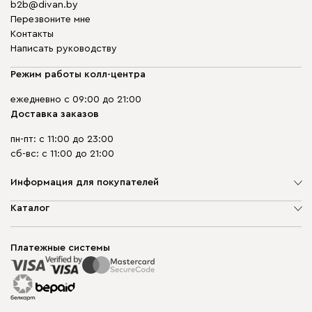
b2b@divan.by
Перезвоните мне
Контакты
Написать руководству
Режим работы колл-центра
ежедневно с 09:00 до 21:00
Доставка заказов
пн-пт: с 11:00 до 23:00
сб-вс: с 11:00 до 21:00
Информация для покупателей
О компании
Каталог
Шоурумы
Мягкая мебель
Доставка и сборка
Корпусная мебель
Платежные системы
Способы оплаты
Распродажа мебели
Рассрочка и кредит
Гарантия
Карта сайта
Договор оферты