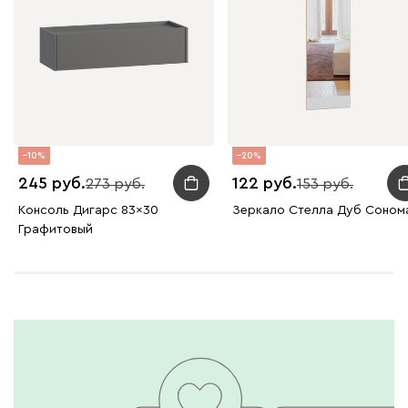
Вайт
Латте
Терра
Альтеа
815
10
20
245
122
273
153
Консоль Дигарс 83x30
Зеркало Стелла Дуб Соном
Графитовый
Графит
Молочный
Дарте
897