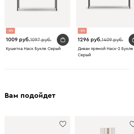
Ланза
692
8
8
1009
1296
1097
1409
Кушетка Наск Букле Серый
Диван прямой Наск-2 Букле
Бежевый
Вишневый
Голубой
Графит
Зеле
Серый
Кларинс
734
Вам подойдет
100
130
690
695
792
Букле
815