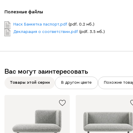
Бежевый
Изумруд
Марсала
Молочный
Мята
Полезные файлы
Наск Банкетка паспорт.pdf
(pdf. 0.2 мб.)
Мола
692
Декларация о соответствии.pdf
(pdf. 3.5 мб.)
Жёлтый
Песочный
Розовый
Светло-серый
Серы
Вас могут заинтересовать
Товары этой серии
В другом цвете
Похожие това
Вулли
692
092
100
230
380
684