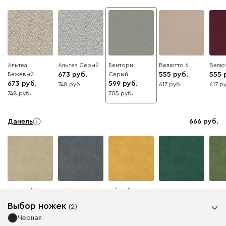
Альтеа
Альтеа Серый
Бентори
Велютто 6
Велют
Бежевый
673
Серый
555
555
673
599
748
617
617
10
10
10
748
705
10
15
Данель
666
Бежевый
Графит
Жёлтый
Изумруд
Олив
Выбор ножек
(
2
)
Черная