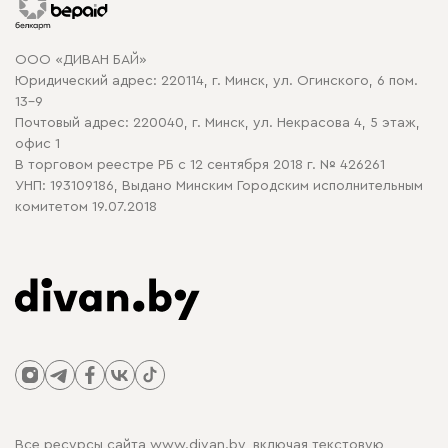
Гарантия
Карта сайта
Договор оферты
ООО «ДИВАН БАЙ»
Политика конфиденциальности
Юридический адрес: 220114, г. Минск, ул. Огинского, 6 пом.
Политика в отношении обработки cookie
13-9
Почтовый адрес: 220040, г. Минск, ул. Некрасова 4, 5 этаж,
офис 1
В торговом реестре РБ с 12 сентября 2018 г. № 426261
УНП: 193109186, Выдано Минским Городским исполнительным
комитетом 19.07.2018
Все ресурсы сайта www.divan.by, включая текстовую,