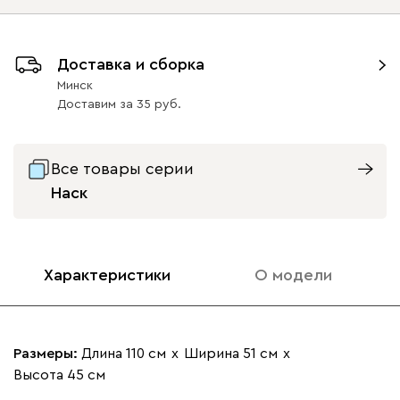
Ультра
666
Опоры
Доставка и сборка
Минск
Доставим
за
35
Айвори (Ivory)
Горчичный
Дымчатый
Коралловый
Минт 
(Mustard)
(Smoke)
(Coral)
Все товары серии
Оливковый
Черная
Наск
Бентори
666
24
Характеристики
О модели
Бежевый
Графит
Кофе
Олива
Песо
Размеры:
Длина 110 см
х
Ширина 51 см
х
Онли
666
Высота 45 см