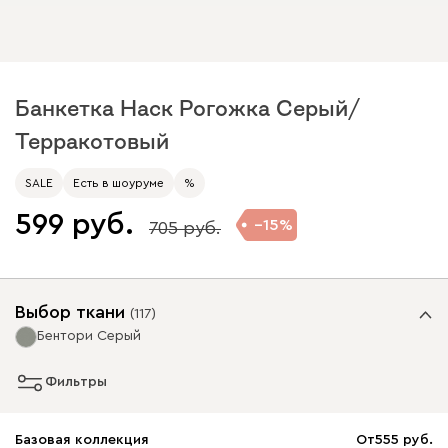
Банкетка Наск Рогожка Серый/
Терракотовый
SALE
Есть в шоуруме
%
599
15
705
Выбор ткани
(
117
)
Бентори Серый
Фильтры
Базовая коллекция
От
555