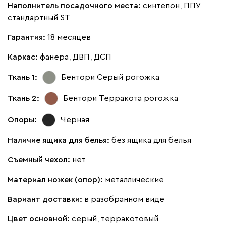
Наполнитель посадочного места:
синтепон, ППУ
стандартный ST
Гарантия:
18 месяцев
020
120
236
240
310
Каркас:
фанера, ДВП, ДСП
Ткань 1:
Бентори Серый
рогожка
Вертикаль
692
Ткань 2:
Бентори Терракота
рогожка
Опоры:
Черная
Наличие ящика для белья:
без ящика для белья
000
490
795
910
930
Съемный чехол:
нет
Геста
692
Материал ножек (опор):
металлические
Вариант доставки:
в разобранном виде
Цвет основной:
серый, терракотовый