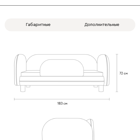
Габаритные
Дополнительные
Бежевый
Изумруд
Марсала
Молочный
Мята
Вулли
1561
092
100
230
380
684
Ланза
1561