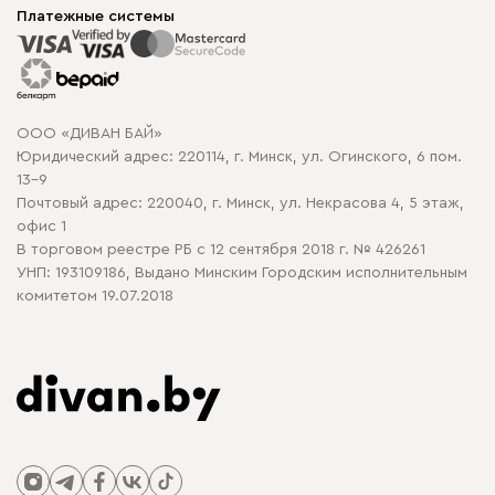
Корпусная мебель
Платежные системы
Способы оплаты
Распродажа мебели
Рассрочка и кредит
Гарантия
Карта сайта
Договор оферты
ООО «ДИВАН БАЙ»
Политика конфиденциальности
Юридический адрес: 220114, г. Минск, ул. Огинского, 6 пом.
Политика в отношении обработки cookie
13-9
Почтовый адрес: 220040, г. Минск, ул. Некрасова 4, 5 этаж,
офис 1
В торговом реестре РБ с 12 сентября 2018 г. № 426261
УНП: 193109186, Выдано Минским Городским исполнительным
комитетом 19.07.2018