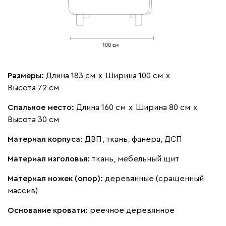
Бежевый
Вишневый
Голубой
Графит
Зеле
Кларинс
1680
Размеры:
Длина 183 см
х
Ширина 100 см
х
Высота 72 см
Спальное место:
Длина 160 см
х
Ширина 80 см
х
Высота 30 см
100
130
690
695
792
Материал корпуса:
ДВП, ткань, фанера, ДСП
Винтер
1680
Материал изголовья:
ткань, мебельный щит
Материал ножек (опор):
деревянные (сращенный
массив)
Основание кровати:
реечное деревянное
Виридис
Клэй
Оранж
пиони