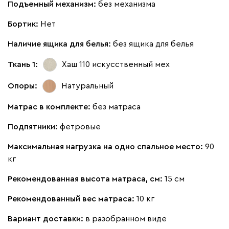
Подъемный механизм:
без механизма
Букле
1918
Бортик:
Нет
Наличие ящика для белья:
без ящика для белья
Ткань 1:
Хаш 110
искусственный мех
Опоры:
Натуральный
Латте
Терра
Матрас в комплекте:
без матраса
Дарте
2156
Подпятники:
фетровые
Максимальная нагрузка на одно спальное место:
90
кг
Рекомендованная высота матраса, см:
15 см
Графит
Серый
Терракота
Тёмно-синий
Рекомендованный вес матраса:
10 кг
Вариант доставки:
в разобранном виде