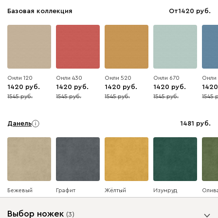
Базовая коллекция
От
1420
Онли 120
Онли 430
Онли 520
Онли 670
Онли
1420
1420
1420
1420
1420
1545
1545
1545
1545
1545
8
8
8
8
8
Данель
1481
Бежевый
Графит
Жёлтый
Изумруд
Олив
Выбор ножек
(
3
)