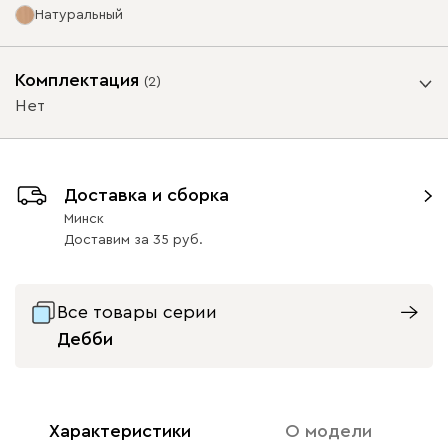
Натуральный
Ультра
1481
Опоры
Комплектация
(
2
)
Нет
Айвори (Ivory)
Горчичный
Дымчатый
Коралловый
Минт 
Бортик
(Mustard)
(Smoke)
(Coral)
Доставка и сборка
Да
Нет
Минск
Онли
1481
Доставим
за
35
Графит
Натуральный
Орех
41
41
Все товары серии
Дебби
020
236
240
310
495
Геста
1561
Характеристики
О модели