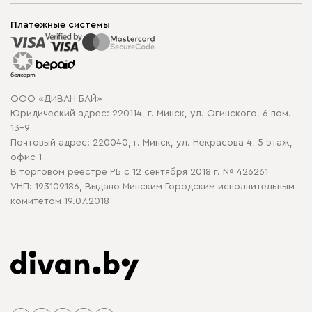
Мягкая мебель
Доставка и сборка
Корпусная мебель
Платежные системы
Способы оплаты
Распродажа мебели
Рассрочка и кредит
Гарантия
Карта сайта
Договор оферты
ООО «ДИВАН БАЙ»
Политика конфиденциальности
Юридический адрес: 220114, г. Минск, ул. Огинского, 6 пом.
Политика в отношении обработки cookie
13-9
Почтовый адрес: 220040, г. Минск, ул. Некрасова 4, 5 этаж,
офис 1
В торговом реестре РБ с 12 сентября 2018 г. № 426261
УНП: 193109186, Выдано Минским Городским исполнительным
комитетом 19.07.2018