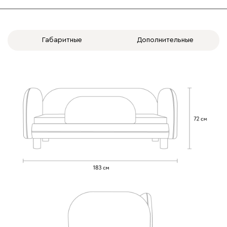
Габаритные
Дополнительные
Бежевый
Изумруд
Марсала
Молочный
Мята
Вулли
1561
092
100
230
380
684
Ланза
1561