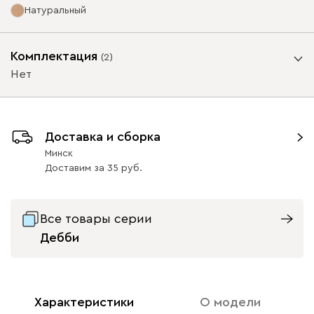
Натуральный
Ультра
1481
Опоры
Комплектация
(
2
)
Нет
Айвори (Ivory)
Горчичный
Дымчатый
Коралловый
Минт 
Бортик
(Mustard)
(Smoke)
(Coral)
Доставка и сборка
Да
Нет
Минск
Онли
1481
Доставим
за
35
Графит
Натуральный
Орех
63
63
Все товары серии
Дебби
020
236
240
310
495
Геста
1561
Характеристики
О модели