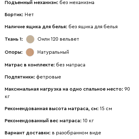
Подъемный механизм:
без механизма
Букле
1918
Бортик:
Нет
Наличие ящика для белья:
без ящика для белья
Ткань 1:
Онли 120
вельвет
Опоры:
Натуральный
Латте
Терра
Матрас в комплекте:
без матраса
Дарте
2156
Подпятники:
фетровые
Максимальная нагрузка на одно спальное место:
90
кг
Рекомендованная высота матраса, см:
15 см
Графит
Серый
Терракота
Тёмно-синий
Рекомендованный вес матраса:
10 кг
Вариант доставки:
в разобранном виде