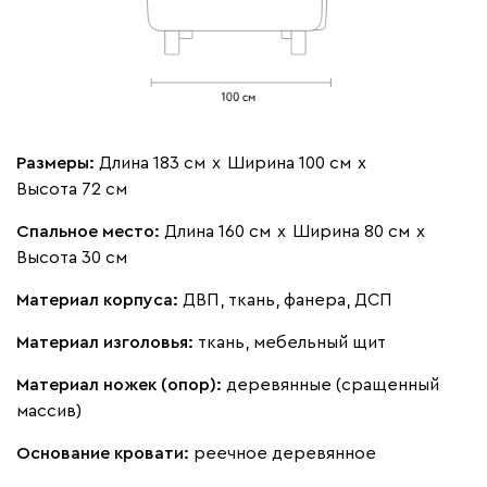
Бежевый
Вишневый
Голубой
Графит
Зеле
Кларинс
1680
Размеры:
Длина 183 см
х
Ширина 100 см
х
Высота 72 см
Спальное место:
Длина 160 см
х
Ширина 80 см
х
Высота 30 см
100
130
690
695
792
Материал корпуса:
ДВП, ткань, фанера, ДСП
Винтер
1680
Материал изголовья:
ткань, мебельный щит
Материал ножек (опор):
деревянные (сращенный
массив)
Основание кровати:
реечное деревянное
Виридис
Клэй
Оранж
пиони