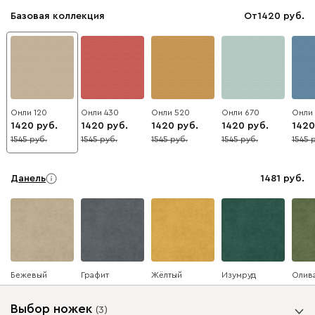
Базовая коллекция
От
1420
Онли 120
Онли 430
Онли 520
Онли 670
Онли
1420
1420
1420
1420
1420
1545
1545
1545
1545
1545
8
8
8
8
8
Данель
1481
Бежевый
Графит
Жёлтый
Изумруд
Олив
Выбор ножек
(
3
)