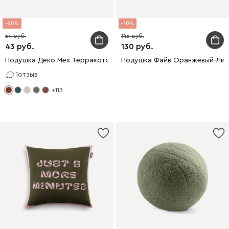
20
10
54
145
43
130
Подушка Деко Мех Терракотовый
Подушка Файв Оранжевый-Лил
1
отзыв
+113