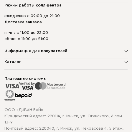
Режим работы колл-центра
ежедневно с 09:00 до 21:00
Доставка заказов
пн-пт: с 11:00 до 23:00
сб-вс: с 11:00 до 21:00
Информация для покупателей
О компании
Каталог
Шоурумы
Мягкая мебель
Доставка и сборка
Корпусная мебель
Платежные системы
Способы оплаты
Распродажа мебели
Рассрочка и кредит
Гарантия
Карта сайта
Договор оферты
ООО «ДИВАН БАЙ»
Политика конфиденциальности
Юридический адрес: 220114, г. Минск, ул. Огинского, 6 пом.
Политика в отношении обработки cookie
13-9
Почтовый адрес: 220040, г. Минск, ул. Некрасова 4, 5 этаж,