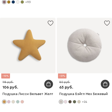
+113
10
21
118
80
106
63
Подушка Лисси Вельвет Желтый
Подушка Бэйгл Мех Бежевый
+24