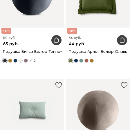
21
21
80
56
63
44
Подушка Винси Велюр Темно-синий
Подушка Арлон Велюр Оливко
+112