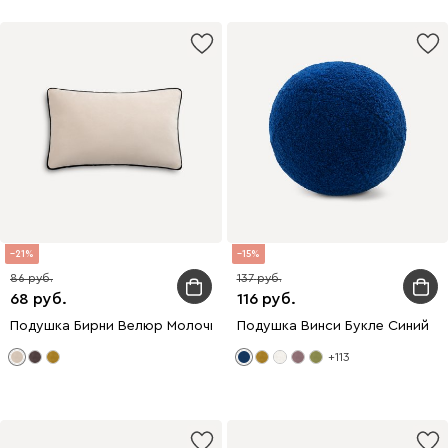
21
15
86
137
68
116
Подушка Бирни Велюр Молочный 50x30
Подушка Винси Букле Синий
+113