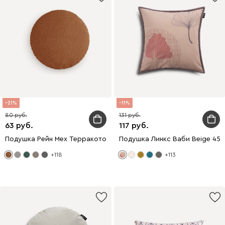
21
11
80
131
63
117
Подушка Рейн Мех Терракотовый 2
Подушка Линкс Ваби Beige 45x
+118
+113