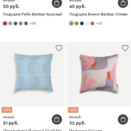
59
82
50
65
Подушка Рейн Велюр Красный
Подушка Винси Велюр Оливко
+118
+113
20
42
64
55
51
32
Декоративный чехол Скай Поинт 45x45
Подушка Сансет