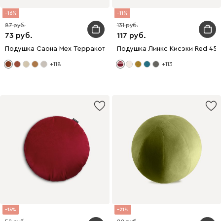
16
11
87
131
73
117
Подушка Саона Мех Терракотовый
Подушка Линкс Кисэки Red 45
+118
+113
15
21