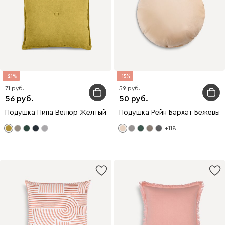
21
15
71
59
56
50
Подушка Пипа Велюр Желтый
Подушка Рейн Бархат Бежевый
+118