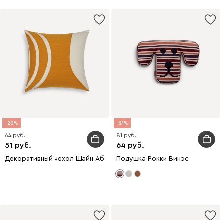
20
21
64
81
51
64
Декоративный чехол Шайн Абстракция 2 45x45
Подушка Рокки Винэс