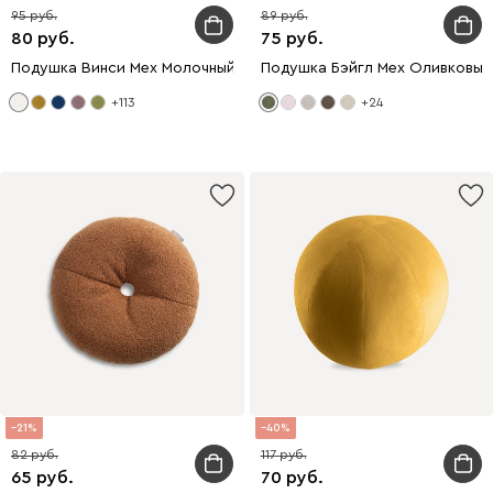
95
89
80
75
Подушка Винси Мех Молочный 1
Подушка Бэйгл Мех Оливковый
+113
+24
21
40
82
117
65
70