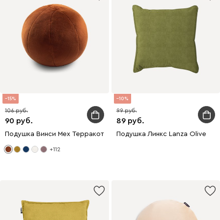
15
10
106
99
90
89
Подушка Винси Мех Терракотовый
Подушка Линкс Lanza Olive
+112