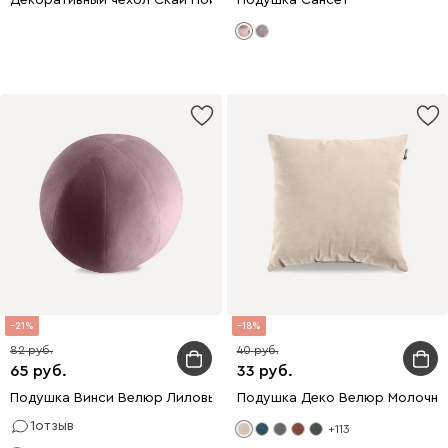
21
18
82
40
65
33
Подушка Винси Велюр Лиловый
Подушка Деко Велюр Молочны
1
отзыв
+113