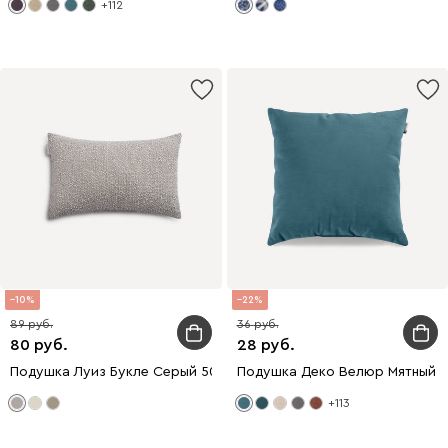
+112
10
22
89
36
80
28
Подушка Луиз Букле Серый 50x30
Подушка Деко Велюр Мятный
+113