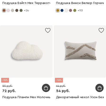
Подушка Бэйгл Мех Терракотовый
Подушка Винси Велюр Горчичн
+24
+113
15
16
85
64
72
54
Подушка Плампи Мех Молочный
Декоративный чехол Узон Беж