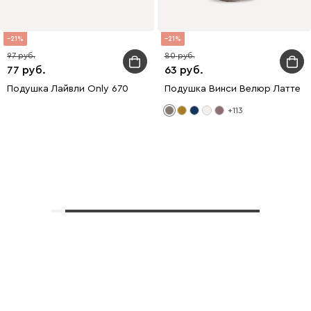
21
21
97
80
77
63
Подушка Лайвли Only 670
Подушка Винси Велюр Латте
+113
Показать еще