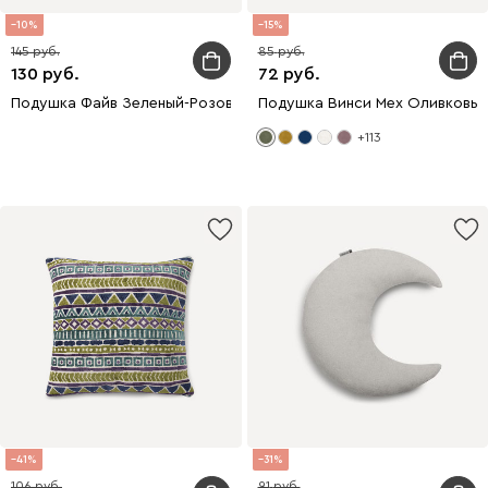
10
15
145
85
130
72
Подушка Файв Зеленый-Розовый 45x45
Подушка Винси Мех Оливковы
+113
41
31
106
91