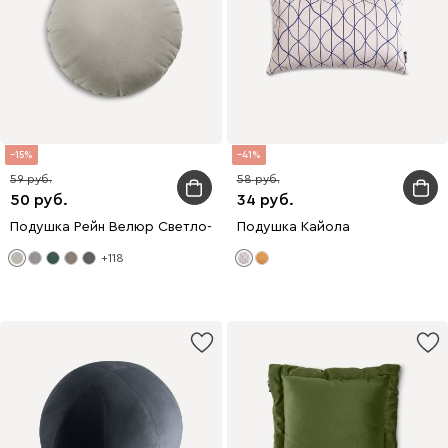
15
41
59
58
50
34
Подушка Рейн Велюр Светло-серый
Подушка Кайола
+118