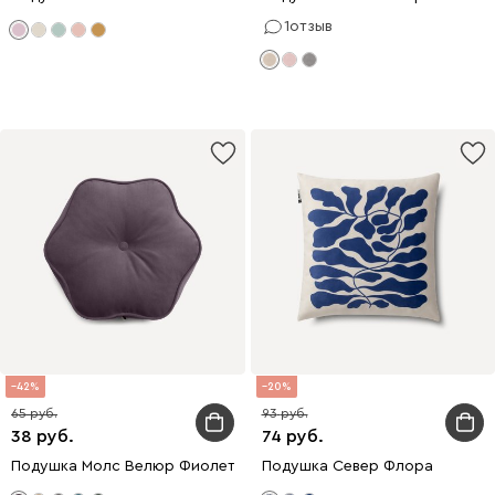
1
отзыв
42
20
65
93
38
74
Подушка Молс Велюр Фиолетовый
Подушка Север Флора