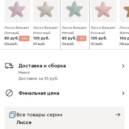
Лисси Вельвет
Лисси Вельвет
Лисси Вельвет
Лисси Вельвет
Лисс
Лиловый
Молочный
Мятный
Розовый
Желт
80
105
80
105
106
23
31
104
117
116
117
118
10
10
10
Доставка и сборка
Минск
Доставим
за
35
Финальная цена
Все товары серии
Лиссе