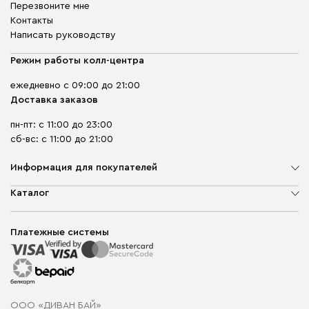
Перезвоните мне
Контакты
Написать руководству
Режим работы колл-центра
ежедневно с 09:00 до 21:00
Доставка заказов
пн-пт: с 11:00 до 23:00
сб-вс: с 11:00 до 21:00
Информация для покупателей
О компании
Каталог
Шоурумы
Мягкая мебель
Доставка и сборка
Корпусная мебель
Платежные системы
Способы оплаты
Распродажа мебели
Рассрочка и кредит
Гарантия
Карта сайта
Договор оферты
ООО «ДИВАН БАЙ»
Политика конфиденциальности