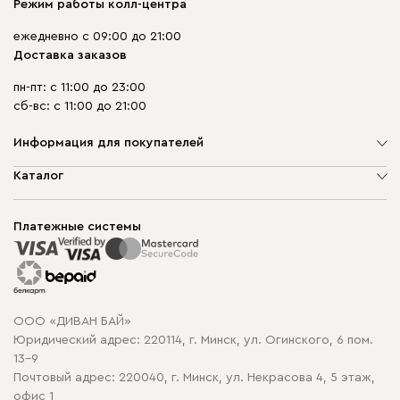
Режим работы колл-центра
ежедневно с 09:00 до 21:00
Доставка заказов
пн-пт: с 11:00 до 23:00
сб-вс: с 11:00 до 21:00
Информация для покупателей
О компании
Каталог
Шоурумы
Мягкая мебель
Доставка и сборка
Корпусная мебель
Платежные системы
Способы оплаты
Распродажа мебели
Рассрочка и кредит
Гарантия
Карта сайта
Договор оферты
ООО «ДИВАН БАЙ»
Политика конфиденциальности
Юридический адрес: 220114, г. Минск, ул. Огинского, 6 пом.
Политика в отношении обработки cookie
13-9
Почтовый адрес: 220040, г. Минск, ул. Некрасова 4, 5 этаж,
офис 1