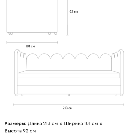
Геста
2291
Бежевый
Изумруд
Марсала
Молочный
Мята
Вулли
2291
092
100
230
380
684
Ланза
2291
Размеры:
Длина 213 см
х
Ширина 101 см
х
Высота 92 см