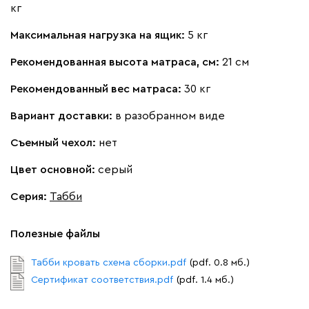
кг
Вайт
Латте
Терра
Максимальная нагрузка на ящик:
5 кг
Альтеа
2843
Рекомендованная высота матраса, см:
21 см
Рекомендованный вес матраса:
30 кг
Вариант доставки:
в разобранном виде
Съемный чехол:
нет
Бежевый
Графит
Молочный
Серый
Цвет основной:
серый
Атмосфера
2843
Серия
:
Табби
Полезные файлы
Табби кровать схема сборки.pdf
(pdf. 0.8 мб.)
Сертификат соответствия.pdf
(pdf. 1.4 мб.)
240
396