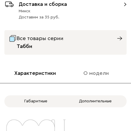
Доставка и сборка
Минск
Ультра
2125
Доставим
за
35
Все товары серии
Табби
Айвори (Ivory)
Розовый (Rose)
Серый (Grey)
Сливовый
Стоун
(Plum)
Характеристики
О модели
Бентори
2125
Габаритные
Дополнительные
Бежевый
Графит
Кофе
Олива
Песо