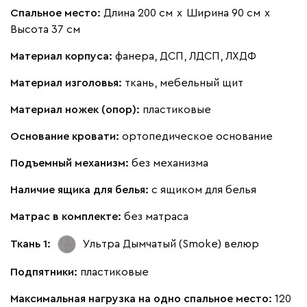
Спальное место:
Длина 200 см
х
Ширина 90 см
х
Высота 37 см
Материал корпуса:
фанера, ДСП, ЛДСП, ЛХДФ
Бежевый
Вишневый
Голубой
Графит
Зеле
Материал изголовья:
ткань, мебельный щит
Кларинс
2567
Материал ножек (опор):
пластиковые
Основание кровати:
ортопедическое основание
Подъемный механизм:
без механизма
Наличие ящика для белья:
с ящиком для белья
100
130
690
695
792
Матрас в комплекте:
без матраса
Букле
2843
Ткань 1:
Ультра Дымчатый (Smoke)
велюр
Подпятники:
пластиковые
Максимальная нагрузка на одно спальное место:
120