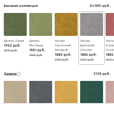
Базовая коллекция
От
1551
Данель Олива
Данель
Ультра
Ультра
Ультр
1922
Фисташка
Горчичный
Дымчатый
Кора
1551
(Mustard)
(Smoke)
(Coral
2091
8
1882
1882
1882
1940
20
2047
2047
2047
8
8
8
Данель
2125
Бежевый
Графит
Жёлтый
Изумруд
Розо