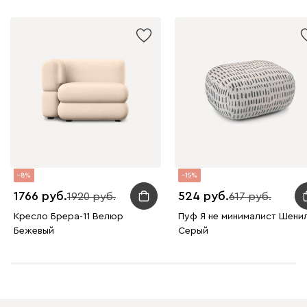
8
15
1766
524
1920
617
Кресло Брера-11 Велюр
Пуф Я не минималист Шени
Бежевый
Серый