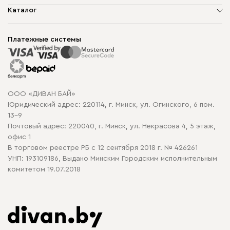
О компании
Каталог
Шоурумы
Мягкая мебель
Доставка и сборка
Корпусная мебель
Платежные системы
Способы оплаты
Распродажа мебели
Рассрочка и кредит
Гарантия
Карта сайта
Договор оферты
ООО «ДИВАН БАЙ»
Политика конфиденциальности
Юридический адрес: 220114, г. Минск, ул. Огинского, 6 пом.
Политика в отношении обработки cookie
13-9
Почтовый адрес: 220040, г. Минск, ул. Некрасова 4, 5 этаж,
офис 1
В торговом реестре РБ с 12 сентября 2018 г. № 426261
УНП: 193109186, Выдано Минским Городским исполнительным
комитетом 19.07.2018