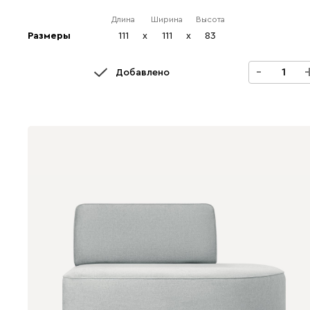
Длина
Ширина
Высота
Размеры
111
x
111
x
83
-
Добавлено