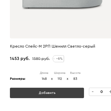
Кресло Спейс-М 2РП Шенилл Светло-серый
1453
1580
8
Длина
Ширина
Высота
Размеры
148
x
112
x
83
-
Добавить