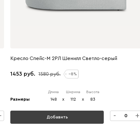
Кресло Спейс-М 2РЛ Шенилл Светло-серый
1453
1580
8
Длина
Ширина
Высота
Размеры
148
x
112
x
83
+
-
+
Добавить