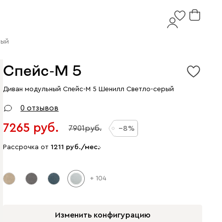
рый
Спейс-М 5
Диван модульный Спейс-М 5 Шенилл Светло-серый
0 отзывов
7265
7901
8
Рассрочка от
1211
/мес.
+ 104
Изменить конфигурацию