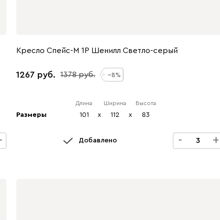
Кресло Спейс-М 1Р Шенилл Светло-серый
1267
1378
8
Длина
Ширина
Высота
Размеры
101
x
112
x
83
+
-
+
Добавлено