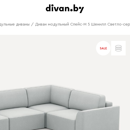
дульные диваны
/
Диван модульный Спейс-М 5 Шенилл Светло-се