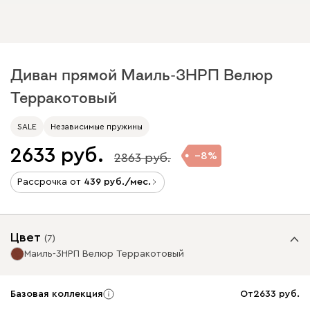
Диван прямой Маиль-3НРП Велюр
Терракотовый
SALE
Независимые пружины
2633
8
2863
Рассрочка от
439
/мес.
Цвет
(
7
)
Маиль-3НРП Велюр Терракотовый
Базовая коллекция
От
2633