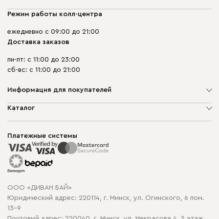
Режим работы колл-центра
ежедневно с 09:00 до 21:00
Доставка заказов
пн-пт: с 11:00 до 23:00
сб-вс: с 11:00 до 21:00
Информация для покупателей
О компании
Каталог
Шоурумы
Мягкая мебель
Доставка и сборка
Корпусная мебель
Платежные системы
Способы оплаты
Распродажа мебели
Рассрочка и кредит
Гарантия
Карта сайта
Договор оферты
ООО «ДИВАН БАЙ»
Политика конфиденциальности
Юридический адрес: 220114, г. Минск, ул. Огинского, 6 пом.
Политика в отношении обработки cookie
13-9
Почтовый адрес: 220040, г. Минск, ул. Некрасова 4, 5 этаж,