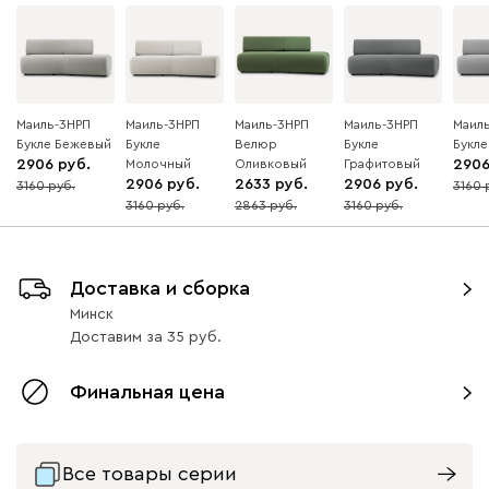
Маиль-3НРП
Маиль-3НРП
Маиль-3НРП
Маиль-3НРП
Маил
Букле Бежевый
Букле
Велюр
Букле
Букл
2906
Молочный
Оливковый
Графитовый
290
2906
2633
2906
3160
3160
8
8
3160
2863
3160
8
8
8
Доставка и сборка
Минск
Доставим
за
35
Финальная цена
Все товары серии