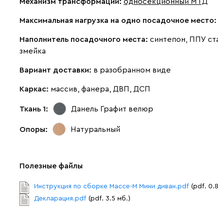
Механизм трансформации:
односекционный МТД
Максимальная нагрузка на одно посадочное место
Наполнитель посадочного места:
синтепон, ППУ ст
змейка
Вариант доставки:
в разобранном виде
Каркас:
массив, фанера, ДВП, ДСП
Ткань 1:
Данель Графит
велюр
Опоры:
Натуральный
Полезные файлы
Инструкция по сборке Массе-М Мини диван.pdf
(pdf. 0.
Декларация.pdf
(pdf. 3.5 мб.)