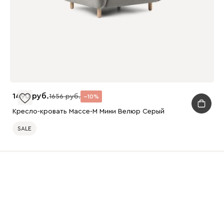
1490
1656
10
Кресло-кровать Массе-М Мини Велюр Серый
SALE