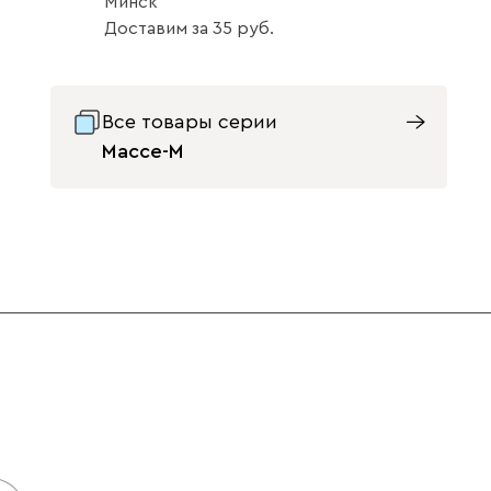
Минск
Доставим
за
35
Жёлтый
Изумруд
Ультра
2212
Все товары серии
Массе-М
Графит
Натуральный
21
Айвори (Ivory)
Горчичный
Дымчатый
(Mustard)
(Smoke)
Оливия (массив)
Орех
21
Коралловый
Минт (Mint)
Песочный
(Coral)
(Sand)