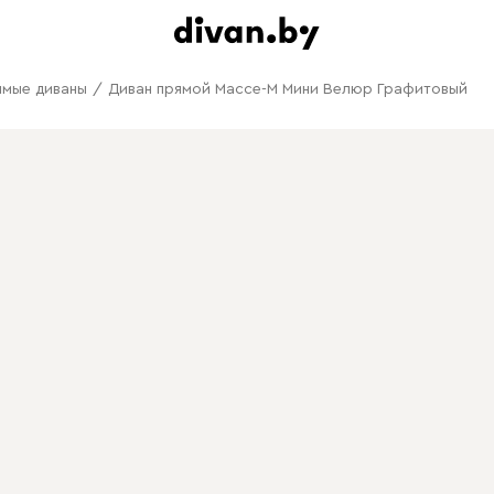
ямые диваны
/
Диван прямой Массе-М Мини Велюр Графитовый