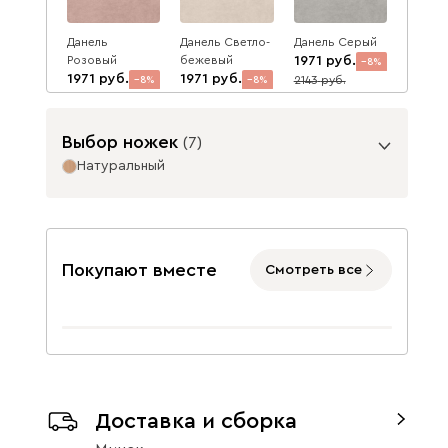
Данель
Данель Светло-
Данель Серый
Розовый
бежевый
1971
8
1971
1971
2143
8
8
2143
2143
Выбор ножек
(
7
)
Натуральный
Опоры
Данель Синий
Данель
Нобль 10
1971
Терракота
2698
8
Покупают вместе
Смотреть все
1971
2143
2934
8
8
2143
Данель
2212
Бордовый
Велюр (массив)
(массив)
Доставка и сборка