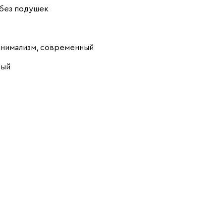
без подушек
Геста
2327
инимализм, современный
вый
Бежевый
Изумруд
Марсала
Молочный
Мята
Розовый