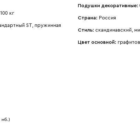
Подушки декоративные:
:
100 кг
Страна:
Россия
андартный ST, пружинная
Стиль:
скандинавский, м
Цвет основной:
графито
8 мб.)