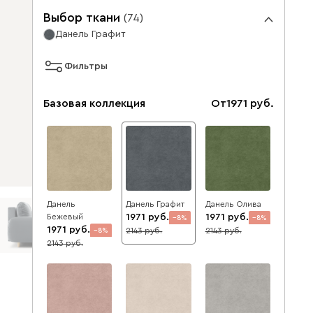
Выбор ткани
(
74
)
Данель Графит
Фильтры
Базовая коллекция
От
1971
Данель
Данель Графит
Данель Олива
Бежевый
1971
1971
8
8
1971
2143
2143
8
2143