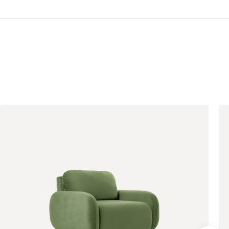
Светло-серый
Серый
Синий
Терракота
Вулли
2327
092
100
230