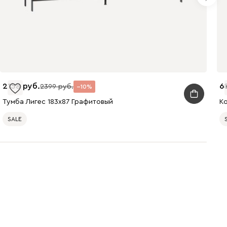
2158
6
2399
10
Тумба Лигес 183x87 Графитовый
К
SALE