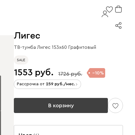
Лигес
ТВ-тумба Лигес 153x60 Графитовый
SALE
1553
10
1726
Рассрочка от
259
/мес.
В корзину