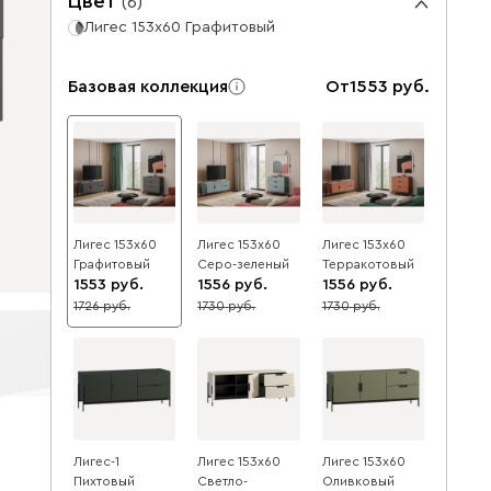
Цвет
(
6
)
Лигес 153x60 Графитовый
Базовая коллекция
От
1553
Лигес 153x60
Лигес 153x60
Лигес 153x60
Графитовый
Серо-зеленый
Терракотовый
1553
1556
1556
1726
1730
1730
10
10
10
Лигес-1
Лигес 153x60
Лигес 153x60
Пихтовый
Светло-
Оливковый