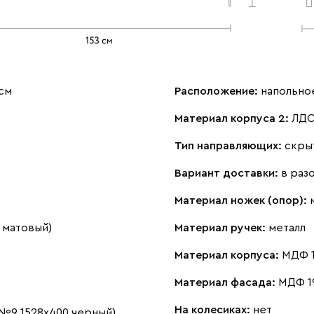
см
Расположение:
напольно
Материал корпуса 2:
ЛДС
Тип направляющих:
скры
Вариант доставки:
в раз
Материал ножек (опор):
 матовый)
Материал ручек:
металл
Материал корпуса:
МДФ 1
Материал фасада:
МДФ 1
На колесиках:
нет
 №9 1528х400 черный)