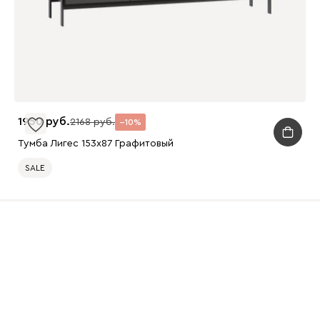
1950
2168
10
Тумба Лигес 153x87 Графитовый
SALE