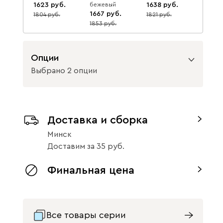
1623
бежевый
1638
1667
1804
1821
10
10
1853
10
Опции
Выбрано 2 опции
Вид петель
Доставка и сборка
с доводчиками
без доводчиков
Минск
Вариант исполнения
Доставим
за
35
ящики слева
ящики справа
Финальная цена
Все товары серии