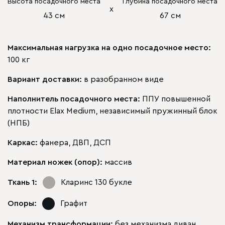
Высота посадочного места
Глубина посадочного места
х
43 см
67 см
Максимальная нагрузка на одно посадочное место:
100 кг
Вариант доставки:
в разобранном виде
Наполнитель посадочного места:
ППУ повышенной
плотности Elax Medium, независимый пружинный блок
(НПБ)
Каркас:
фанера, ДВП, ДСП
Материал ножек (опор):
массив
Ткань 1:
Кларинс 130
букле
Опоры:
Графит
Механизм трансформации:
без механизма диван