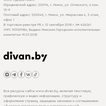
ООО «ДИВАН БАЙ»
Политика конфиденциальности
Юридический адрес: 220114, г. Минск, ул. Огинского, 6 пом.
Политика в отношении обработки cookie
13-9
Почтовый адрес: 220040, г. Минск, ул. Некрасова 4, 5 этаж,
офис 1
В торговом реестре РБ с 12 сентября 2018 г. № 426261
УНП: 193109186, Выдано Минским Городским исполнительным
комитетом 19.07.2018
Все ресурсы сайта www.divan.by, включая текстовую,
графическую и видео информацию, структуру и
оформление страниц, защищены законами и соглашениями