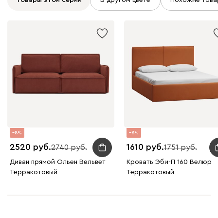
Товары этой серии
В другом цвете
Похожие това
8
8
2520
1610
2740
1751
Диван прямой Ольен Вельвет
Кровать Эби-П 160 Велюр
Терракотовый
Терракотовый