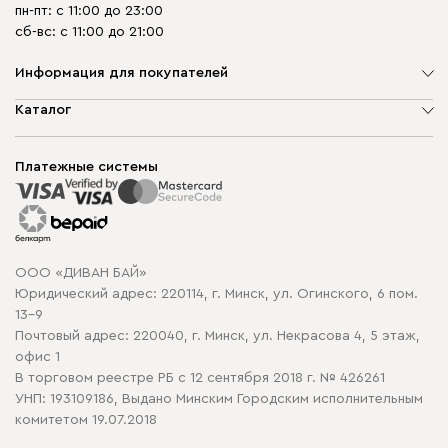
пн-пт: с 11:00 до 23:00
сб-вс: с 11:00 до 21:00
Информация для покупателей
О компании
Каталог
Шоурумы
Мягкая мебель
Доставка и сборка
Корпусная мебель
Платежные системы
Способы оплаты
Распродажа мебели
Рассрочка и кредит
Гарантия
Карта сайта
Договор оферты
ООО «ДИВАН БАЙ»
Политика конфиденциальности
Юридический адрес: 220114, г. Минск, ул. Огинского, 6 пом.
Политика в отношении обработки cookie
13-9
Почтовый адрес: 220040, г. Минск, ул. Некрасова 4, 5 этаж,
офис 1
В торговом реестре РБ с 12 сентября 2018 г. № 426261
УНП: 193109186, Выдано Минским Городским исполнительным
комитетом 19.07.2018