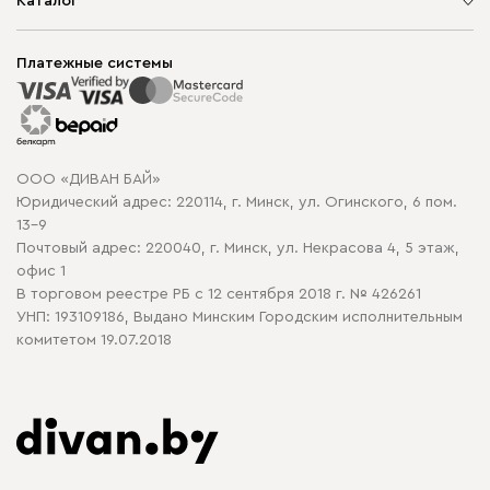
О компании
Каталог
Шоурумы
Мягкая мебель
Доставка и сборка
Корпусная мебель
Платежные системы
Способы оплаты
Распродажа мебели
Рассрочка и кредит
Гарантия
Карта сайта
Договор оферты
ООО «ДИВАН БАЙ»
Политика конфиденциальности
Юридический адрес: 220114, г. Минск, ул. Огинского, 6 пом.
Политика в отношении обработки cookie
13-9
Почтовый адрес: 220040, г. Минск, ул. Некрасова 4, 5 этаж,
офис 1
В торговом реестре РБ с 12 сентября 2018 г. № 426261
УНП: 193109186, Выдано Минским Городским исполнительным
комитетом 19.07.2018