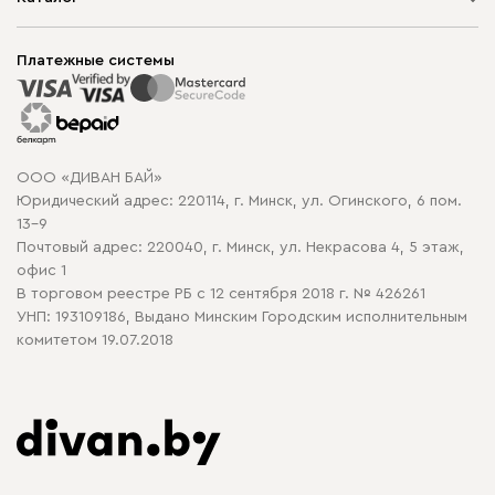
Шоурумы
Мягкая мебель
Доставка и сборка
Корпусная мебель
Платежные системы
Способы оплаты
Распродажа мебели
Рассрочка и кредит
Гарантия
Карта сайта
Договор оферты
ООО «ДИВАН БАЙ»
Политика конфиденциальности
Юридический адрес: 220114, г. Минск, ул. Огинского, 6 пом.
Политика в отношении обработки cookie
13-9
Почтовый адрес: 220040, г. Минск, ул. Некрасова 4, 5 этаж,
офис 1
В торговом реестре РБ с 12 сентября 2018 г. № 426261
УНП: 193109186, Выдано Минским Городским исполнительным
комитетом 19.07.2018