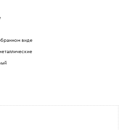
е
обранном виде
металлические
вый