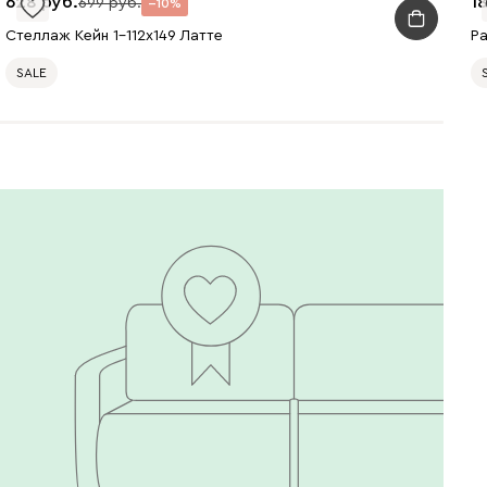
628
1
699
10
Стеллаж Кейн 1-112x149 Латте
Ра
SALE