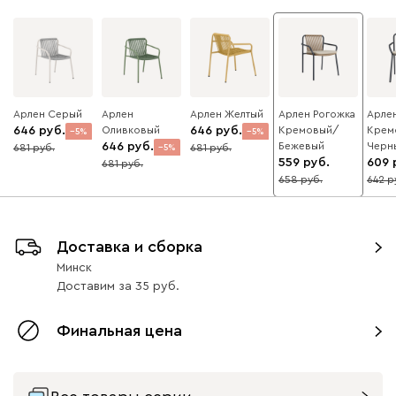
Арлен Серый
Арлен
Арлен Желтый
Арлен Рогожка
Арле
646
Оливковый
646
Кремовый/
Крем
5
5
646
Бежевый
Черн
681
681
5
559
609
681
658
642
15
Доставка и сборка
Минск
Доставим
за
35
Финальная цена