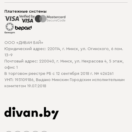
Шоурумы
Мягкая мебель
Доставка и сборка
Корпусная мебель
Платежные системы
Способы оплаты
Распродажа мебели
Рассрочка и кредит
Гарантия
Карта сайта
Договор оферты
ООО «ДИВАН БАЙ»
Политика конфиденциальности
Юридический адрес: 220114, г. Минск, ул. Огинского, 6 пом.
Политика в отношении обработки cookie
13-9
Почтовый адрес: 220040, г. Минск, ул. Некрасова 4, 5 этаж,
офис 1
В торговом реестре РБ с 12 сентября 2018 г. № 426261
УНП: 193109186, Выдано Минским Городским исполнительным
комитетом 19.07.2018