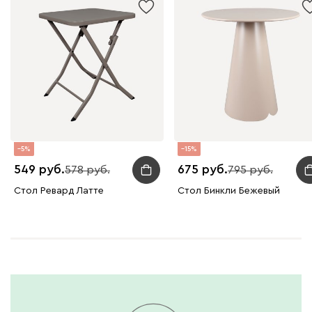
5
15
549
675
578
795
Стол Ревард Латте
Стол Бинкли Бежевый