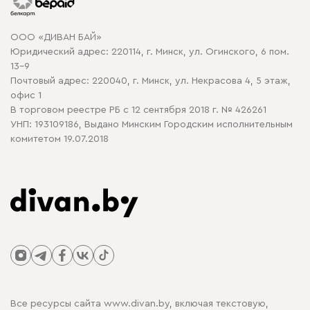
Карта сайта
Договор оферты
ООО «ДИВАН БАЙ»
Политика конфиденциальности
Юридический адрес: 220114, г. Минск, ул. Огинского, 6 пом.
Политика в отношении обработки cookie
13-9
Почтовый адрес: 220040, г. Минск, ул. Некрасова 4, 5 этаж,
офис 1
В торговом реестре РБ с 12 сентября 2018 г. № 426261
УНП: 193109186, Выдано Минским Городским исполнительным
комитетом 19.07.2018
Все ресурсы сайта www.divan.by, включая текстовую,