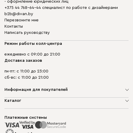
- оформление юридических лиц
+375 44 768-64-44 специалист по работе с дизайнерами
b2b@divan.by
Перезвоните мне
Контакты
Написать руководству
Режим работы колл-центра
ежедневно с 09:00 до 21:00
Доставка заказов
пн-пт: с 11:00 до 23:00
сб-вс: с 11:00 до 21:00
Информация для покупателей
О компании
Каталог
Шоурумы
Мягкая мебель
Доставка и сборка
Корпусная мебель
Платежные системы
Способы оплаты
Распродажа мебели
Рассрочка и кредит
Гарантия