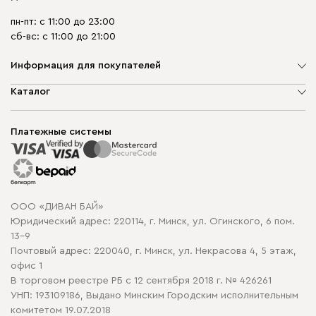
пн-пт: с 11:00 до 23:00
сб-вс: с 11:00 до 21:00
Информация для покупателей
О компании
Каталог
Шоурумы
Мягкая мебель
Доставка и сборка
Корпусная мебель
Платежные системы
Способы оплаты
Распродажа мебели
Рассрочка и кредит
Гарантия
Карта сайта
Договор оферты
ООО «ДИВАН БАЙ»
Политика конфиденциальности
Юридический адрес: 220114, г. Минск, ул. Огинского, 6 пом.
Политика в отношении обработки cookie
13-9
Почтовый адрес: 220040, г. Минск, ул. Некрасова 4, 5 этаж,
офис 1
В торговом реестре РБ с 12 сентября 2018 г. № 426261
УНП: 193109186, Выдано Минским Городским исполнительным
комитетом 19.07.2018