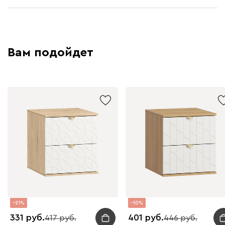
Вам подойдет
21
10
331
401
417
446