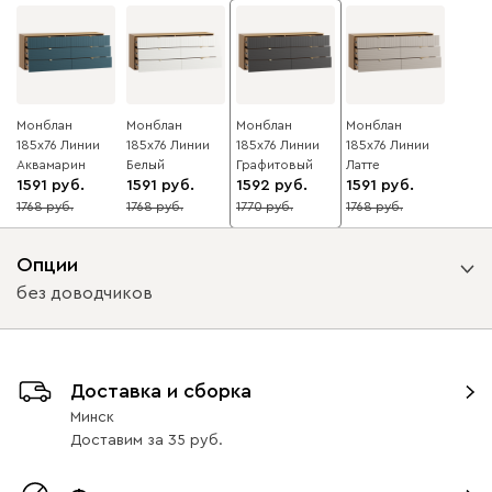
Монблан
Монблан
Монблан
Монблан
185x76 Линии
185x76 Линии
185x76 Линии
185x76 Линии
Аквамарин
Белый
Графитовый
Латте
1591
1591
1592
1591
1768
1768
1770
1768
10
10
10
10
Опции
без доводчиков
Вид направляющих
Доставка и сборка
без доводчиков
с доводчиками
Минск
Доставим
за
35