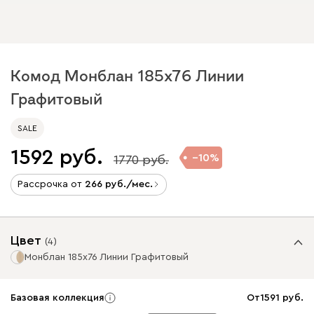
Комод Монблан 185x76 Линии
Графитовый
SALE
1592
10
1770
Рассрочка от
266
/мес.
Цвет
(
4
)
Монблан 185x76 Линии Графитовый
Базовая коллекция
От
1591