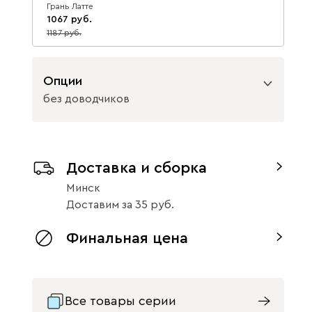
Грань Латте
1067
1187
10
Опции
без доводчиков
Вид петель
Доставка и сборка
без доводчиков
с доводчиками
Минск
Доставим
за
35
Финальная цена
Все товары серии