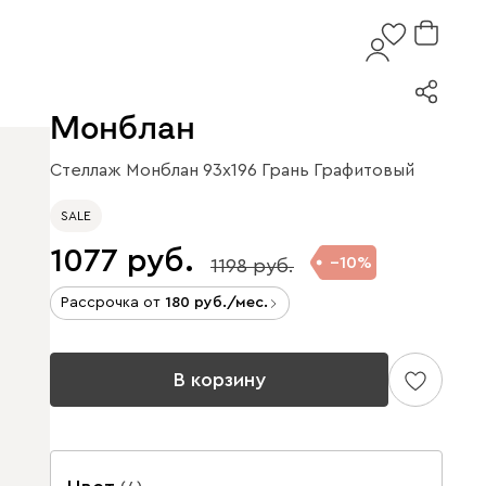
Монблан
Стеллаж Монблан 93x196 Грань Графитовый
SALE
1077
10
1198
Рассрочка от
180
/мес.
В корзину