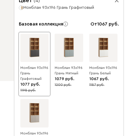
Цвет
(
4
)
Монблан 93x196 Грань Графитовый
Базовая коллекция
От
1067
Монблан 93x196
Монблан 93x196
Монблан 93x196
Грань
Грань Мятный
Грань Белый
Графитовый
1079
1067
1077
1200
1187
10
10
1198
10
Монблан 93x196