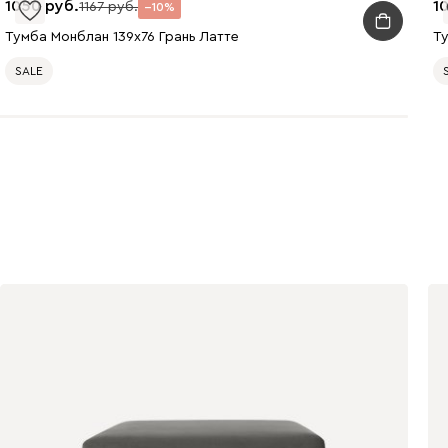
1050
1
1167
10
Тумба Монблан 139x76 Грань Латте
Ту
SALE