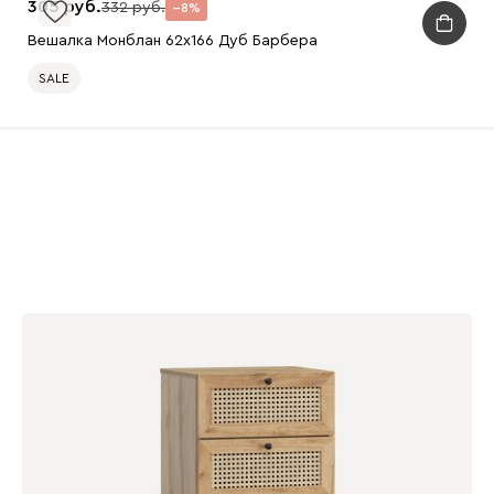
305
332
8
Вешалка Монблан 62x166 Дуб Барбера
SALE