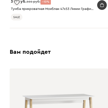
399
444
10
Тумба прикроватная Монблан 47x53 Линии Графитовый
SALE
Вам подойдет