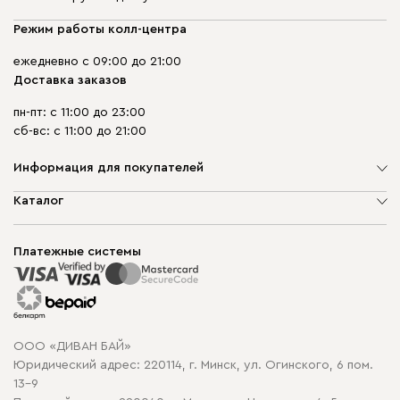
Режим работы колл-центра
ежедневно с 09:00 до 21:00
Доставка заказов
пн-пт: с 11:00 до 23:00
сб-вс: с 11:00 до 21:00
Информация для покупателей
О компании
Каталог
Шоурумы
Мягкая мебель
Доставка и сборка
Корпусная мебель
Платежные системы
Способы оплаты
Распродажа мебели
Рассрочка и кредит
Гарантия
Карта сайта
Договор оферты
ООО «ДИВАН БАЙ»
Политика конфиденциальности
Юридический адрес: 220114, г. Минск, ул. Огинского, 6 пом.
Политика в отношении обработки cookie
13-9