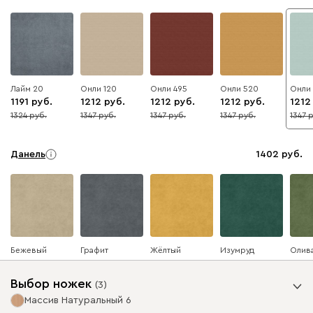
Лайм 20
Онли 120
Онли 495
Онли 520
Онли
1191
1212
1212
1212
1212
1324
1347
1347
1347
1347
10
10
10
10
10
Данель
1402
Бежевый
Графит
Жёлтый
Изумруд
Олив
Выбор ножек
(
3
)
Массив Натуральный 6
Ультра
1402