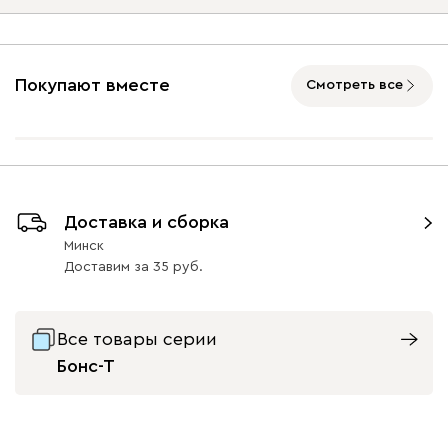
Опоры
Покупают вместе
Смотреть все
Айвори (Ivory)
Горчичный
Дымчатый
Коралловый
Минт 
(Mustard)
(Smoke)
(Coral)
Бентори
1402
Массив Графит 6
Массив
Массив Орех 6
Доставка и сборка
Натуральный 6
33
33
Минск
Доставим
за
35
Бежевый
Графит
Кофе
Олива
Песо
Все товары серии
Бонс-Т
Онли
1402