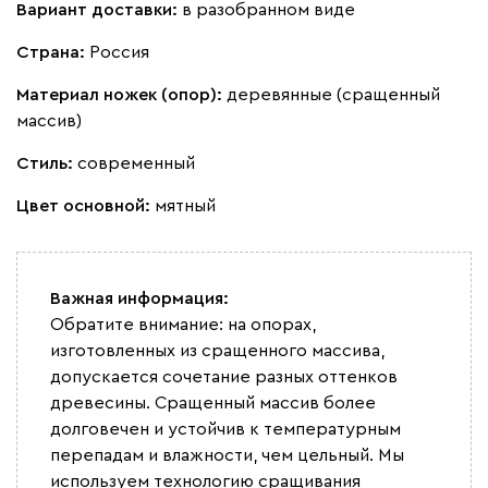
Вариант доставки:
в разобранном виде
Ланза
1576
Страна:
Россия
Материал ножек (опор):
деревянные (сращенный
массив)
Бежевый
Вишневый
Голубой
Графит
Зеле
Стиль:
современный
Цвет основной:
мятный
Кларинс
1670
Важная информация:
Обратите внимание: на опорах,
изготовленных из сращенного массива,
100
130
690
695
792
допускается сочетание разных оттенков
древесины. Сращенный массив более
долговечен и устойчив к температурным
Букле
1855
перепадам и влажности, чем цельный. Мы
используем технологию сращивания