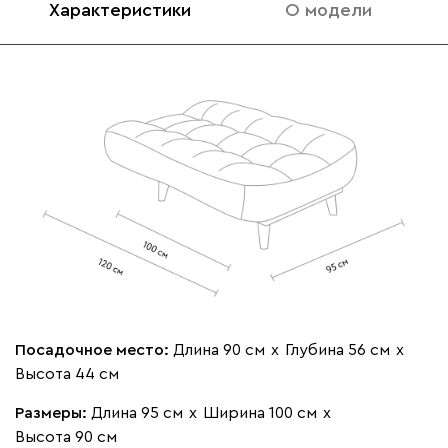
Характеристики
О модели
020
236
240
310
430
Вертикаль
1576
000
490
795
910
930
Геста
1576
Посадочное место:
Длина 90 см
х
Глубина 56 см
х
Высота 44 см
Размеры:
Длина 95 см
х
Ширина 100 см
х
Высота 90 см