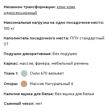
Бежевый
Изумруд
Марсала
Молочный
Мята
Механизм трансформации:
клик-кляк
односекционный
Мола
1576
Максимальная нагрузка на одно посадочное место:
100 кг
Наполнитель посадочного места:
ППУ стандартный
ST
Жёлтый
Песочный
Розовый
Светло-серый
Серы
Подушки декоративные:
без подушек
Каркас:
массив, фанера, мебельный ремень
Вулли
1576
Ткань 1:
Онли 670
вельвет
Опоры:
Массив Натуральный 6
Наличие ящика для белья:
без ящика для белья
092
100
230
380
684
Съемный чехол:
нет