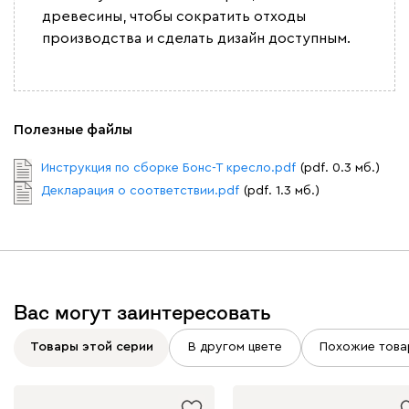
древесины, чтобы сократить отходы
производства и сделать дизайн доступным.
Вайт
Латте
Терра
Альтеа
1855
Полезные файлы
Инструкция по сборке Бонс-Т кресло.pdf
(pdf. 0.3 мб.)
Декларация о соответствии.pdf
(pdf. 1.3 мб.)
Бежевый
Графит
Молочный
Серый
Атмосфера
1855
Вас могут заинтересовать
Товары этой серии
В другом цвете
Похожие това