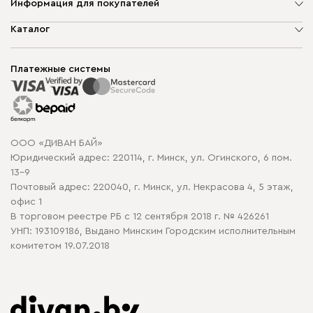
Информация для покупателей
О компании
Каталог
Шоурумы
Мягкая мебель
Доставка и сборка
Корпусная мебель
Платежные системы
Способы оплаты
Распродажа мебели
Рассрочка и кредит
Гарантия
Карта сайта
Договор оферты
ООО «ДИВАН БАЙ»
Политика конфиденциальности
Юридический адрес: 220114, г. Минск, ул. Огинского, 6 пом.
Политика в отношении обработки cookie
13-9
Почтовый адрес: 220040, г. Минск, ул. Некрасова 4, 5 этаж,
офис 1
В торговом реестре РБ с 12 сентября 2018 г. № 426261
УНП: 193109186, Выдано Минским Городским исполнительным
комитетом 19.07.2018