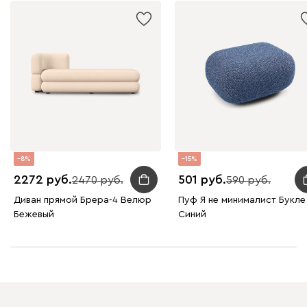
8
15
2272
501
2470
590
Диван прямой Брера-4 Велюр
Пуф Я не минималист Букле
Бежевый
Синий