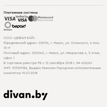
Шоурумы
Мягкая мебель
Доставка и сборка
Корпусная мебель
Платежные системы
Способы оплаты
Распродажа мебели
Рассрочка и кредит
Гарантия
Карта сайта
Договор оферты
ООО «ДИВАН БАЙ»
Политика конфиденциальности
Юридический адрес: 220114, г. Минск, ул. Огинского, 6 пом.
Политика в отношении обработки cookie
13-9
Почтовый адрес: 220040, г. Минск, ул. Некрасова 4, 5 этаж,
офис 1
В торговом реестре РБ с 12 сентября 2018 г. № 426261
УНП: 193109186, Выдано Минским Городским исполнительным
комитетом 19.07.2018