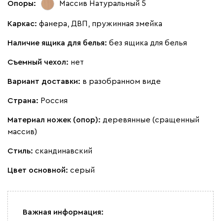
100
130
690
695
792
Опоры:
Массив Натуральный 5
Каркас:
фанера, ДВП, пружинная змейка
Винтер
1473
Наличие ящика для белья:
без ящика для белья
Съемный чехол:
нет
Вариант доставки:
в разобранном виде
Виридис
Мустард
пиони
Страна:
Россия
Материал ножек (опор):
деревянные (сращенный
Альтеа
1701
массив)
Стиль:
скандинавский
Цвет основной:
серый
Бежевый
Графит
Молочный
Серый
Важная информация:
Дарте
1927