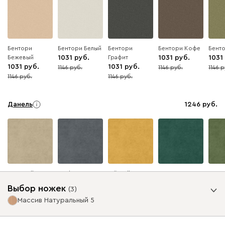
Бентори
Бентори Белый
Бентори
Бентори Кофе
Бент
Бежевый
1031
Графит
1031
1031
1031
1031
1146
1146
1146
10
10
10
1146
1146
10
10
Данель
1246
Бежевый
Графит
Жёлтый
Изумруд
Олив
Выбор ножек
(
3
)
Массив Натуральный 5
Ультра
1246