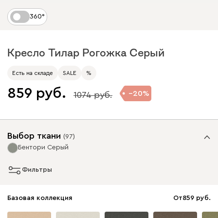
360°
Кресло Тилар Рогожка Серый
Есть на складе
SALE
%
859
20
1074
Выбор ткани
(
97
)
Бентори Серый
Фильтры
Базовая коллекция
От
859