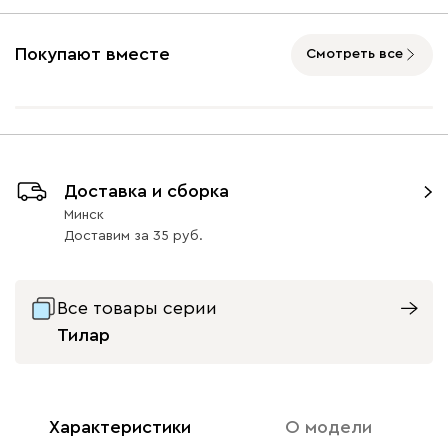
Опоры
Покупают вместе
Смотреть все
Айвори (Ivory)
Горчичный
Дымчатый
Коралловый
Минт 
(Mustard)
(Smoke)
(Coral)
Массив Графит 5
Массив
Массив Орех 5
Онли
1246
Доставка и сборка
Натуральный 5
39
39
Минск
Доставим
за
35
Все товары серии
020
120
236
240
310
Тилар
Геста
1360
Характеристики
О модели