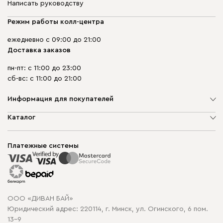
Написать руководству
Режим работы колл-центра
ежедневно с 09:00 до 21:00
Доставка заказов
пн-пт: с 11:00 до 23:00
сб-вс: с 11:00 до 21:00
Информация для покупателей
О компании
Каталог
Шоурумы
Мягкая мебель
Доставка и сборка
Корпусная мебель
Платежные системы
Способы оплаты
Распродажа мебели
Рассрочка и кредит
Гарантия
Карта сайта
Договор оферты
ООО «ДИВАН БАЙ»
Политика конфиденциальности
Юридический адрес: 220114, г. Минск, ул. Огинского, 6 пом.
Политика в отношении обработки cookie
13-9