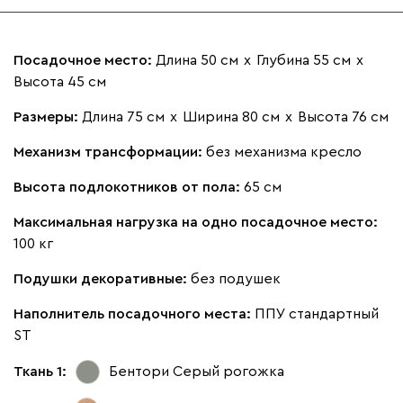
Бежевый
Изумруд
Марсала
Молочный
Мята
Посадочное место:
Длина 50 см
х
Глубина 55 см
х
Высота 45 см
Ланза
1360
Размеры:
Длина 75 см
х
Ширина 80 см
х
Высота 76 см
Механизм трансформации:
без механизма кресло
Высота подлокотников от пола:
65 см
Максимальная нагрузка на одно посадочное место:
Бежевый
Вишневый
Голубой
Графит
Зеле
100 кг
Подушки декоративные:
без подушек
Кларинс
1473
Наполнитель посадочного места:
ППУ стандартный
ST
Ткань 1:
Бентори Серый
рогожка