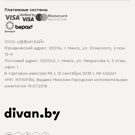
Мягкая мебель
Доставка и сборка
Корпусная мебель
Платежные системы
Способы оплаты
Распродажа мебели
Рассрочка и кредит
Гарантия
Карта сайта
Договор оферты
ООО «ДИВАН БАЙ»
Политика конфиденциальности
Юридический адрес: 220114, г. Минск, ул. Огинского, 6 пом.
Политика в отношении обработки cookie
13-9
Почтовый адрес: 220040, г. Минск, ул. Некрасова 4, 5 этаж,
офис 1
В торговом реестре РБ с 12 сентября 2018 г. № 426261
УНП: 193109186, Выдано Минским Городским исполнительным
комитетом 19.07.2018