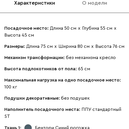
Характеристики
О модели
Бежевый
Изумруд
Марсала
Молочный
Мята
Посадочное место:
Длина 50 см
х
Глубина 55 см
х
Высота 45 см
Ланза
1360
Размеры:
Длина 75 см
х
Ширина 80 см
х
Высота 76 см
Механизм трансформации:
без механизма кресло
Высота подлокотников от пола:
65 см
Максимальная нагрузка на одно посадочное место:
Бежевый
Вишневый
Голубой
Графит
Зеле
100 кг
Подушки декоративные:
без подушек
Кларинс
1473
Наполнитель посадочного места:
ППУ стандартный
ST
Ткань 1:
Бентори Синий
рогожка