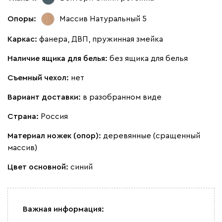
100
130
690
695
792
Опоры:
Массив Натуральный 5
Каркас:
фанера, ДВП, пружинная змейка
Винтер
1473
Наличие ящика для белья:
без ящика для белья
Съемный чехол:
нет
Вариант доставки:
в разобранном виде
Виридис
Мустард
пиони
Страна:
Россия
Материал ножек (опор):
деревянные (сращенный
Альтеа
1701
массив)
Цвет основной:
синий
Бежевый
Графит
Молочный
Серый
Важная информация: