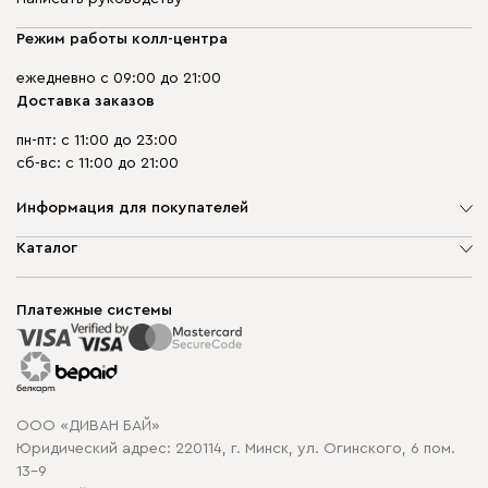
Режим работы колл-центра
ежедневно с 09:00 до 21:00
Доставка заказов
пн-пт: с 11:00 до 23:00
сб-вс: с 11:00 до 21:00
Информация для покупателей
О компании
Каталог
Шоурумы
Мягкая мебель
Доставка и сборка
Корпусная мебель
Платежные системы
Способы оплаты
Распродажа мебели
Рассрочка и кредит
Гарантия
Карта сайта
Договор оферты
ООО «ДИВАН БАЙ»
Политика конфиденциальности
Юридический адрес: 220114, г. Минск, ул. Огинского, 6 пом.
Политика в отношении обработки cookie
13-9