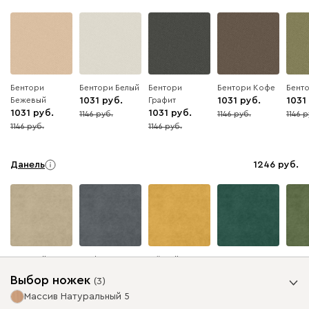
Бентори
Бентори Белый
Бентори
Бентори Кофе
Бент
Бежевый
1031
Графит
1031
1031
1031
1031
1146
1146
1146
10
10
10
1146
1146
10
10
Данель
1246
Бежевый
Графит
Жёлтый
Изумруд
Олив
Выбор ножек
(
3
)
Массив Натуральный 5