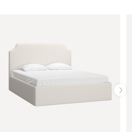
Олива
Песочный
Синий
Терракота
Онли
1790
020
120
236