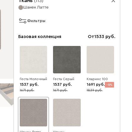
Ткань
(
113
)
Шанен Латте
Фильтры
Базовая коллекция
От
1533
Геста Молочный
Геста Серый
Кларинс 100
1537
1537
1691
8
1671
1671
1839
8
8
Шанен Латте
Шанен