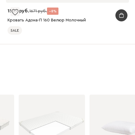
1537
1671
8
Кровать Адона-П 160 Велюр Молочный
SALE