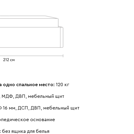
(Mustard)
(Smoke)
Коралловый
Минт (Mint)
Песочный
(Coral)
(Sand)
а одно спальное место:
120 кг
Розовый (Rose)
Серый (Grey)
Сливовый
 МДФ, ДВП, мебельный щит
(Plum)
 16 мм, ДСП, ДВП, мебельный щит
опедическое основание
:
без ящика для белья