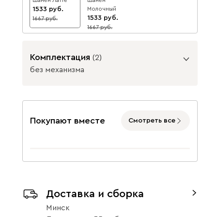
1533
Молочный
1533
1667
8
1667
8
Данель
1790
Комплектация
(
2
)
без механизма
Подъемный механизм
без механизма
с механизмом
Покупают вместе
Смотреть все
Бежевый
Графит
Жёлтый
Изумруд
Олива
Розовый
Доставка и сборка
Минск