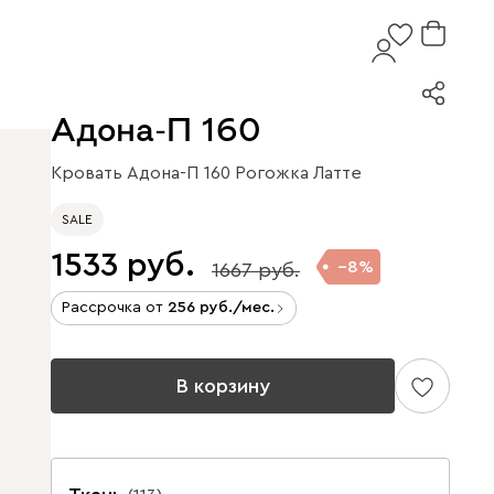
Адона-П 160
Кровать Адона-П 160 Рогожка Латте
SALE
1533
8
1667
Рассрочка от
256
/мес.
В корзину