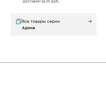
Доставим
за
35
Светло-
Серый
Синий
Все товары серии
бежевый
Адона
Терракота
Ультра
1790
Айвори (Ivory)
Горчичный
Дымчатый