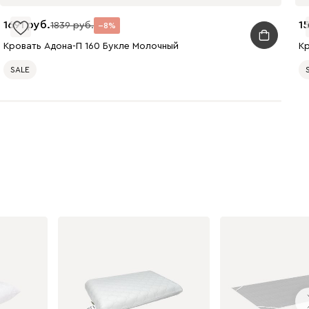
1691
1
1839
8
Кровать Адона-П 160 Букле Молочный
К
SALE
240
310
430
495
520
670
699
700
784