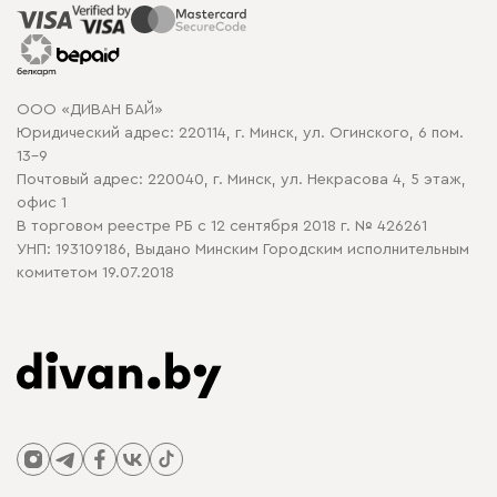
Распродажа мебели
Рассрочка и кредит
Гарантия
Карта сайта
Договор оферты
ООО «ДИВАН БАЙ»
Политика конфиденциальности
Юридический адрес: 220114, г. Минск, ул. Огинского, 6 пом.
Политика в отношении обработки cookie
13-9
Почтовый адрес: 220040, г. Минск, ул. Некрасова 4, 5 этаж,
офис 1
В торговом реестре РБ с 12 сентября 2018 г. № 426261
УНП: 193109186, Выдано Минским Городским исполнительным
комитетом 19.07.2018