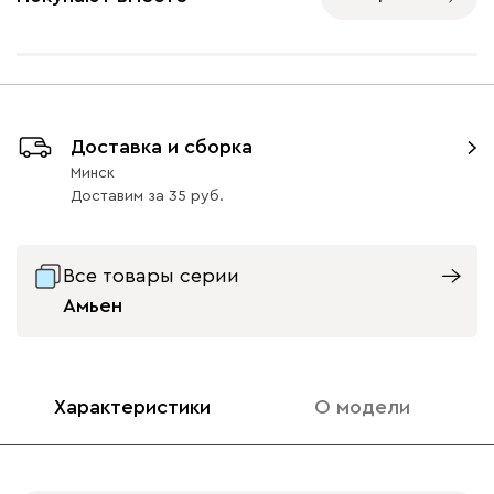
Ультра
1589
Доставка и сборка
Айвори (Ivory)
Горчичный
Дымчатый
Коралловый
Минт 
Минск
(Mustard)
(Smoke)
(Coral)
Доставим
за
35
Бентори
1589
Все товары серии
Амьен
Бежевый
Графит
Кофе
Олива
Песо
Характеристики
О модели
Онли
1589