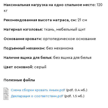
Максимальная нагрузка на одно спальное место:
120
Кларинс
1834
кг
Рекомендованная высота матраса, см:
21 см
Материал изголовья:
ткань, мебельный щит
Основание кровати:
ортопедическое основание
100
690
695
792
972
Подъемный механизм:
без механизма
Винтер
1834
Наличие ящика для белья:
без ящика для белья
Цвет основной:
серый
Полезные файлы
Виридис
Клэй
Мустард
Оранж
пион
Схема сборки кровать Амьен.pdf
(pdf. 0.4 мб.)
Декларация о соответствии.pdf
(pdf. 1.5 мб.)
Букле
1986