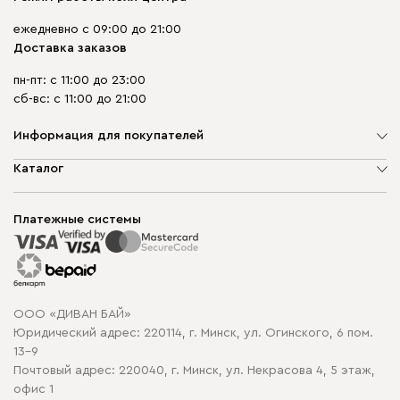
ежедневно с 09:00 до 21:00
Доставка заказов
пн-пт: с 11:00 до 23:00
сб-вс: с 11:00 до 21:00
Информация для покупателей
О компании
Каталог
Шоурумы
Мягкая мебель
Доставка и сборка
Корпусная мебель
Платежные системы
Способы оплаты
Распродажа мебели
Рассрочка и кредит
Гарантия
Карта сайта
Договор оферты
ООО «ДИВАН БАЙ»
Политика конфиденциальности
Юридический адрес: 220114, г. Минск, ул. Огинского, 6 пом.
Политика в отношении обработки cookie
13-9
Почтовый адрес: 220040, г. Минск, ул. Некрасова 4, 5 этаж,
офис 1