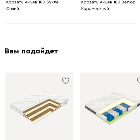
Кровать Амьен 180 Букле
Кровать Амьен 180 Велюр
Синий
Карамельный
230
240
396
695
997
Дарте
2293
Вам подойдет
Графит
Серый
Терракота
Тёмно-синий