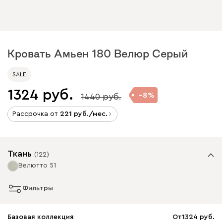
Кровать Амьен 180 Велюр Серый
SALE
1324
8
1440
Рассрочка от
221
/мес.
Ткань
(
122
)
Велютто 51
Фильтры
Базовая коллекция
От
1324