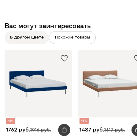
Вас могут заинтересовать
Вайт
Латте
Терра
В другом цвете
Похожие товары
Альтеа
1986
Бежевый
Графит
Молочный
Серый
Атмосфера
1986
8
8
1762
1487
1916
1617