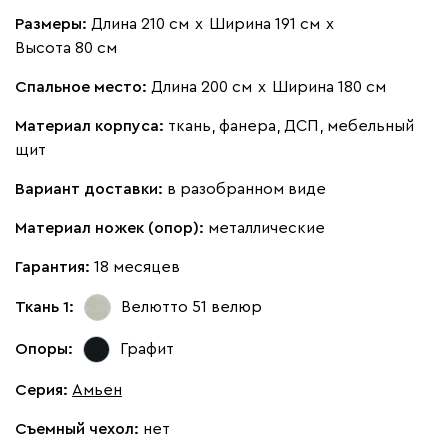
Размеры:
Длина 210 см
х
Ширина 191 см
х
Бежевый
Изумруд
Марсала
Молочный
Мята
Высота 80 см
Спальное место:
Длина 200 см
х
Ширина 180 см
Мола
1682
Материал корпуса:
ткань, фанера, ДСП, мебельный
щит
Вариант доставки:
в разобранном виде
Жёлтый
Материал ножек (опор):
Песочный
металлические
Розовый
Светло-серый
Серы
Гарантия:
18 месяцев
Ланза
1682
Ткань 1:
Велютто 51
велюр
Опоры:
Графит
Серия
:
Амьен
Бежевый
Вишневый
Голубой
Графит
Латте
Съемный чехол:
нет