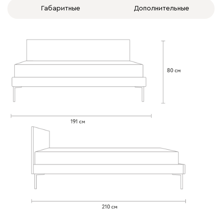
Габаритные
Дополнительные
020
120
236
240
310
Вертикаль
1682
000
490
795
910
930
Геста
1682