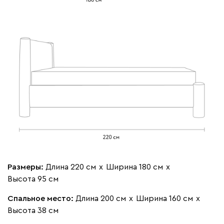
Бежевый
Изумруд
Марсала
Молочный
Мята
Мола
2252
Жёлтый
Песочный
Розовый
Светло-серый
Серы
Кларинс
2369
Размеры:
Длина 220 см
х
Ширина 180 см
х
Высота 95 см
Спальное место:
Длина 200 см
х
Ширина 160 см
х
Высота 38 см
130
690
695
792
900