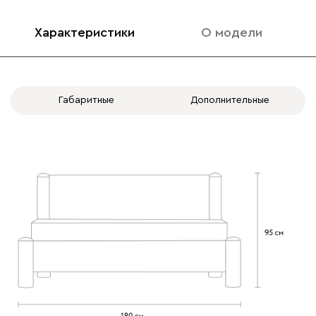
Характеристики
О модели
020
120
236
240
310
Габаритные
Дополнительные
Вертикаль
2252
000
490
795
910
930
Геста
2252