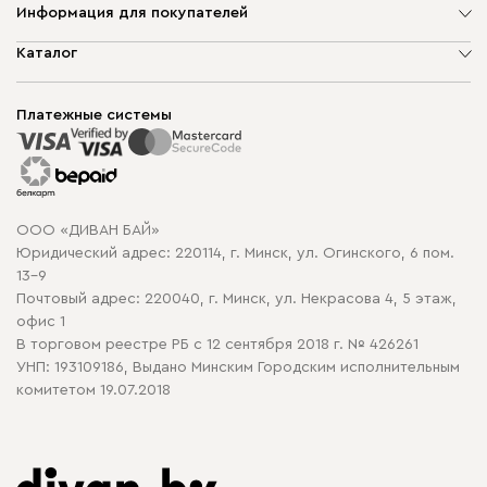
Информация для покупателей
О компании
Каталог
Шоурумы
Мягкая мебель
Доставка и сборка
Корпусная мебель
Платежные системы
Способы оплаты
Распродажа мебели
Рассрочка и кредит
Гарантия
Карта сайта
Договор оферты
ООО «ДИВАН БАЙ»
Политика конфиденциальности
Юридический адрес: 220114, г. Минск, ул. Огинского, 6 пом.
Политика в отношении обработки cookie
13-9
Почтовый адрес: 220040, г. Минск, ул. Некрасова 4, 5 этаж,
офис 1
В торговом реестре РБ с 12 сентября 2018 г. № 426261
УНП: 193109186, Выдано Минским Городским исполнительным
комитетом 19.07.2018