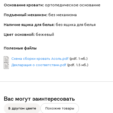
Основание кровати:
ортопедическое основание
Подъемный механизм:
без механизма
Наличие ящика для белья:
без ящика для белья
Бежевый
Графит
Молочный
Серый
Цвет основной:
бежевый
Дарте
2836
Полезные файлы
Схема сборки кровать Асоль.pdf
(pdf. 1 мб.)
Декларация о соответствии.pdf
(pdf. 1.5 мб.)
Графит
Серый
Терракота
Тёмно-синий
Вас могут заинтересовать
В другом цвете
Похожие товары