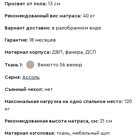
Просвет от пола:
13 см
Винтер
2369
Рекомендованный вес матраса:
40 кг
Вариант доставки:
в разобранном виде
Гарантия:
18 месяцев
Материал корпуса:
ДВП, фанера, ДСП
Виридис
Клэй
Мустард
Оранж
пион
Ткань 1:
Велютто 06
велюр
Букле
2602
Серия
:
Ассоль
Съемный чехол:
нет
Максимальная нагрузка на одно спальное место:
120
кг
Вайт
Латте
Терра
Рекомендованная высота матраса, см:
21 см
Альтеа
2602
Материал изголовья:
ткань, мебельный щит