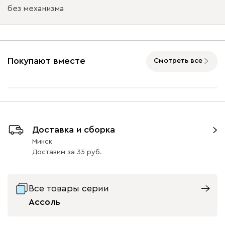
без механизма
Ультра
2175
Подъемный механизм
без механизма
с механизмом
Покупают вместе
Смотреть все
Айвори (Ivory)
Горчичный
Дымчатый
Коралловый
Минт 
(Mustard)
(Smoke)
(Coral)
Бентори
2175
Доставка и сборка
Минск
Доставим
за
35
Бежевый
Графит
Кофе
Олива
Песо
Все товары серии
Ассоль
Онли
2175