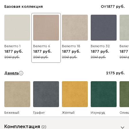
Базовая коллекция
От
1877
Велютто 1
Велютто 6
Велютто 18
Велютто 32
Велют
1877
1877
1877
1877
1877
2041
2041
2041
2041
2041
8
8
8
8
8
Данель
2175
Бежевый
Графит
Жёлтый
Изумруд
Олив
Комплектация
(
2
)