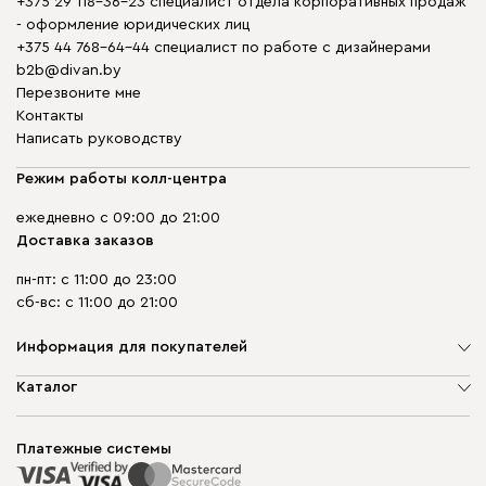
+375 29 118-36-23 специалист отдела корпоративных продаж
- оформление юридических лиц
+375 44 768-64-44 специалист по работе с дизайнерами
b2b@divan.by
Перезвоните мне
Контакты
Написать руководству
Режим работы колл-центра
ежедневно с 09:00 до 21:00
Доставка заказов
пн-пт: с 11:00 до 23:00
сб-вс: с 11:00 до 21:00
Информация для покупателей
О компании
Каталог
Шоурумы
Мягкая мебель
Доставка и сборка
Корпусная мебель
Платежные системы
Способы оплаты
Распродажа мебели
Рассрочка и кредит