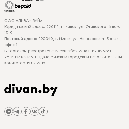
Гарантия
Карта сайта
Договор оферты
ООО «ДИВАН БАЙ»
Политика конфиденциальности
Юридический адрес: 220114, г. Минск, ул. Огинского, 6 пом.
Политика в отношении обработки cookie
13-9
Почтовый адрес: 220040, г. Минск, ул. Некрасова 4, 5 этаж,
офис 1
В торговом реестре РБ с 12 сентября 2018 г. № 426261
УНП: 193109186, Выдано Минским Городским исполнительным
комитетом 19.07.2018