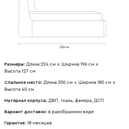
130
695
900
972
995
Винтер
2980
Виридис
Клэй
Мустард
Оранж
пион
Размеры:
Длина 224 см
х
Ширина 196 см
х
Высота 127 см
Альтеа
3239
Спальное место:
Длина 200 см
х
Ширина 180 см
х
Высота 40 см
Материал корпуса:
ДВП, ткань, фанера, ДСП
Вариант доставки:
в разобранном виде
Бежевый
Графит
Молочный
Гарантия:
18 месяцев