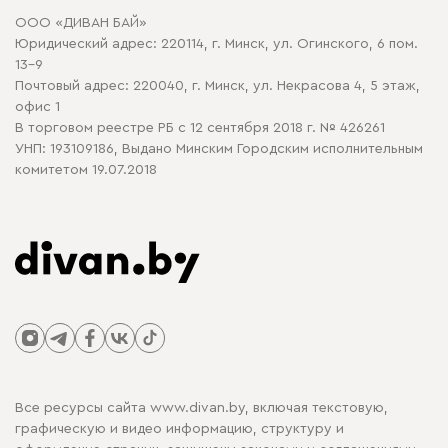
Договор оферты
ООО «ДИВАН БАЙ»
Политика конфиденциальности
Юридический адрес: 220114, г. Минск, ул. Огинского, 6 пом.
Политика в отношении обработки cookie
13-9
Почтовый адрес: 220040, г. Минск, ул. Некрасова 4, 5 этаж,
офис 1
В торговом реестре РБ с 12 сентября 2018 г. № 426261
УНП: 193109186, Выдано Минским Городским исполнительным
комитетом 19.07.2018
Все ресурсы сайта www.divan.by, включая текстовую,
графическую и видео информацию, структуру и