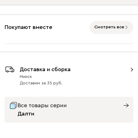
Подъемный механизм
без механизма
с механизмом
Покупают вместе
Смотреть все
Айвори (Ivory)
Горчичный
Дымчатый
Коралловый
Минт 
(Mustard)
(Smoke)
(Coral)
Бентори
2564
Доставка и сборка
Минск
Доставим
за
35
Бежевый
Графит
Кофе
Олива
Песо
Все товары серии
Далти
Геста
2718