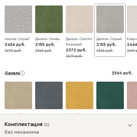
Альтеа Серый
Данель Олива
Данель Светло-
Данель Серый
Клари
2456
2155
бежевый
2155
246
2372
2670
2343
2343
2681
8
8
8
8
2579
8
Данель
2564
Бежевый
Графит
Жёлтый
Изумруд
Розо
Комплектация
(
2
)
без механизма
Ультра
2564