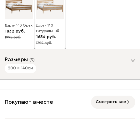
Дарти 140 Ореx
Дарти 140
1832
Натуральный
1654
1992
8
1799
8
Размеры
(
3
)
200 x 140
см
Спальное место, см
200 x 180
200 x 140
200 x 160
Покупают вместе
Смотреть все