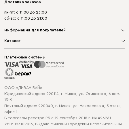
Доставка заказов
пн-пт: с 11:00 до 23:00
сб-вс: с 11:00 до 21:00
Информация для покупателей
О компании
Каталог
Шоурумы
Мягкая мебель
Доставка и сборка
Корпусная мебель
Платежные системы
Способы оплаты
Распродажа мебели
Рассрочка и кредит
Гарантия
Карта сайта
Договор оферты
ООО «ДИВАН БАЙ»
Политика конфиденциальности
Юридический адрес: 220114, г. Минск, ул. Огинского, 6 пом.
Политика в отношении обработки cookie
13-9
Почтовый адрес: 220040, г. Минск, ул. Некрасова 4, 5 этаж,
офис 1
В торговом реестре РБ с 12 сентября 2018 г. № 426261
УНП: 193109186, Выдано Минским Городским исполнительным