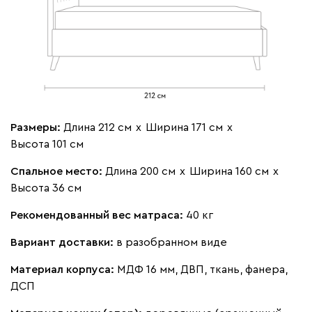
Бежевый
Изумруд
Марсала
Молочный
Мята
Мола
1925
Размеры:
Длина 212 см
х
Ширина 171 см
х
Высота 101 см
Жёлтый
Песочный
Розовый
Светло-серый
Серы
Спальное место:
Длина 200 см
х
Ширина 160 см
х
Высота 36 см
Ланза
1925
Рекомендованный вес матраса:
40 кг
Вариант доставки:
в разобранном виде
Материал корпуса:
МДФ 16 мм, ДВП, ткань, фанера,
ДСП
Бежевый
Вишневый
Голубой
Графит
Зеле