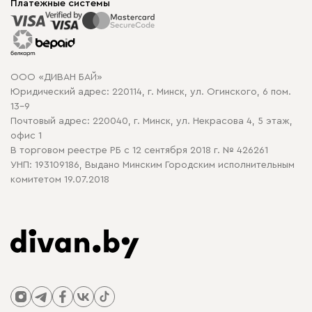
Корпусная мебель
Платежные системы
Способы оплаты
Распродажа мебели
Рассрочка и кредит
Гарантия
Карта сайта
Договор оферты
ООО «ДИВАН БАЙ»
Политика конфиденциальности
Юридический адрес: 220114, г. Минск, ул. Огинского, 6 пом.
Политика в отношении обработки cookie
13-9
Почтовый адрес: 220040, г. Минск, ул. Некрасова 4, 5 этаж,
офис 1
В торговом реестре РБ с 12 сентября 2018 г. № 426261
УНП: 193109186, Выдано Минским Городским исполнительным
комитетом 19.07.2018