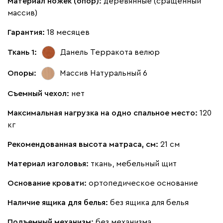
Материал ножек (опор):
деревянные (сращенный
массив)
Кларинс
2063
Гарантия:
18 месяцев
Ткань 1:
Данель Терракота
велюр
Опоры:
Массив Натуральный 6
130
690
695
792
900
Съемный чехол:
нет
Максимальная нагрузка на одно спальное место:
120
Винтер
2063
кг
Рекомендованная высота матраса, см:
21 см
Материал изголовья:
ткань, мебельный щит
Основание кровати:
ортопедическое основание
Виридис
Клэй
Мустард
Оранж
пион
Наличие ящика для белья:
без ящика для белья
Букле
2252
Подъемный механизм:
без механизма