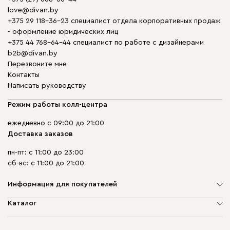
love@divan.by
+375 29 118-36-23 специалист отдела корпоративных продаж
- оформление юридических лиц
+375 44 768-64-44 специалист по работе с дизайнерами
b2b@divan.by
Перезвоните мне
Контакты
Написать руководству
Режим работы колл-центра
ежедневно с 09:00 до 21:00
Доставка заказов
пн-пт: с 11:00 до 23:00
сб-вс: с 11:00 до 21:00
Информация для покупателей
О компании
Каталог
Шоурумы
Мягкая мебель
Доставка и сборка