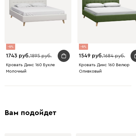
Графит
Серый
Терракота
Тёмно-синий
8
8
1743
1549
1895
1684
Кровать Динс 160 Букле
Кровать Динс 160 Велюр
Молочный
Оливковый
Вам подойдет