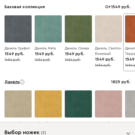
Базовая коллекция
От
1549
Данель Графит
Данель Мята
Данель Олива
Данель Светло-
Дане
1549
1549
1549
бежевый
Терр
1549
1549
1684
1684
1684
8
8
8
1684
1684
8
8
Данель
1825
Бежевый
Жёлтый
Изумруд
Розовый
Серы
Выбор ножек
(
3
)