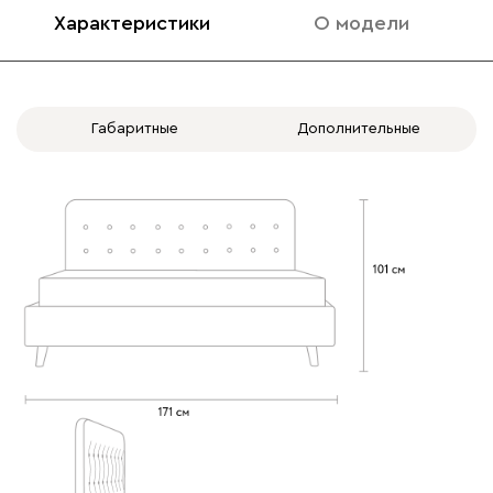
Характеристики
О модели
020
120
236
240
310
Габаритные
Дополнительные
Вертикаль
1925
000
490
795
910
930
Геста
1925