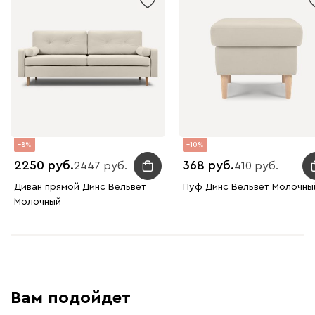
Графит
Серый
Терракота
Тёмно-синий
8
10
2250
368
2447
410
Диван прямой Динс Вельвет
Пуф Динс Вельвет Молочны
Молочный
Вам подойдет