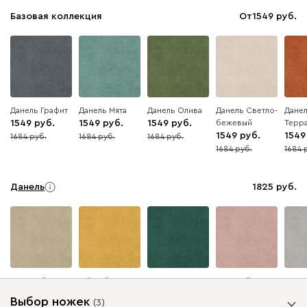
Базовая коллекция
От
1549
Данель Графит
Данель Мята
Данель Олива
Данель Светло-
Дане
1549
1549
1549
бежевый
Терр
1549
1549
1684
1684
1684
8
8
8
1684
1684
8
8
Данель
1825
Бежевый
Жёлтый
Изумруд
Розовый
Серы
Выбор ножек
(
3
)