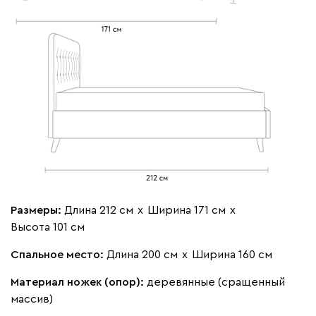
Бежевый
Изумруд
Марсала
Молочный
Мята
Мола
1925
Жёлтый
Песочный
Розовый
Светло-серый
Серы
Размеры:
Длина 212 см
х
Ширина 171 см
х
Ланза
1925
Высота 101 см
Спальное место:
Длина 200 см
х
Ширина 160 см
Материал ножек (опор):
деревянные (сращенный
массив)
Бежевый
Вишневый
Голубой
Графит
Зеле