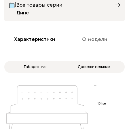
Все товары серии
Динс
020
120
236
240
310
Характеристики
О модели
Вертикаль
1925
Габаритные
Дополнительные
000
490
795
910
930
Геста
1925