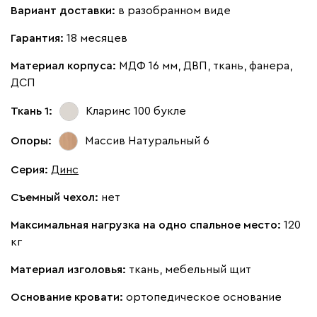
Вариант доставки:
в разобранном виде
Кларинс
2063
Гарантия:
18 месяцев
Материал корпуса:
МДФ 16 мм, ДВП, ткань, фанера,
ДСП
Ткань 1:
Кларинс 100
букле
130
690
695
792
900
Опоры:
Массив Натуральный 6
Винтер
2063
Серия
:
Динс
Съемный чехол:
нет
Максимальная нагрузка на одно спальное место:
120
кг
Виридис
Клэй
Мустард
Оранж
пион
Материал изголовья:
ткань, мебельный щит
Основание кровати:
ортопедическое основание
Букле
2252