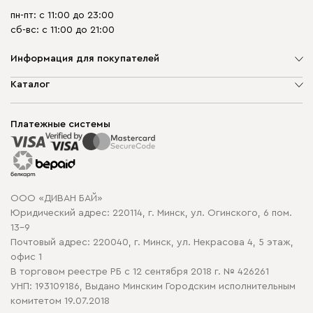
пн-пт: с 11:00 до 23:00
сб-вс: с 11:00 до 21:00
Информация для покупателей
О компании
Каталог
Шоурумы
Мягкая мебель
Доставка и сборка
Корпусная мебель
Платежные системы
Способы оплаты
Распродажа мебели
Рассрочка и кредит
Гарантия
Карта сайта
Договор оферты
ООО «ДИВАН БАЙ»
Политика конфиденциальности
Юридический адрес: 220114, г. Минск, ул. Огинского, 6 пом.
Политика в отношении обработки cookie
13-9
Почтовый адрес: 220040, г. Минск, ул. Некрасова 4, 5 этаж,
офис 1
В торговом реестре РБ с 12 сентября 2018 г. № 426261
УНП: 193109186, Выдано Минским Городским исполнительным
комитетом 19.07.2018