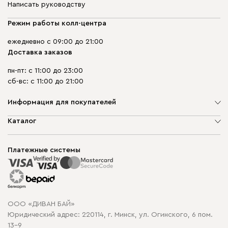
Написать руководству
Режим работы колл-центра
ежедневно с 09:00 до 21:00
Доставка заказов
пн-пт: с 11:00 до 23:00
сб-вс: с 11:00 до 21:00
Информация для покупателей
О компании
Каталог
Шоурумы
Мягкая мебель
Доставка и сборка
Корпусная мебель
Платежные системы
Способы оплаты
Распродажа мебели
Рассрочка и кредит
Гарантия
Карта сайта
Договор оферты
ООО «ДИВАН БАЙ»
Политика конфиденциальности
Юридический адрес: 220114, г. Минск, ул. Огинского, 6 пом.
Политика в отношении обработки cookie
13-9