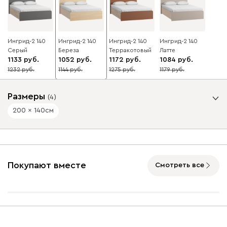
Ингрид-2 140
Ингрид-2 140
Ингрид-2 140
Ингрид-2 140
Серый
Береза
Терракотовый
Латте
1133
1052
1172
1084
1232
1144
1275
1179
8
8
8
8
Размеры
(
4
)
200 x 140
см
Спальное место, см
200 x 140
200 x 90
200 x 160
200 x 180
Покупают вместе
Смотреть все