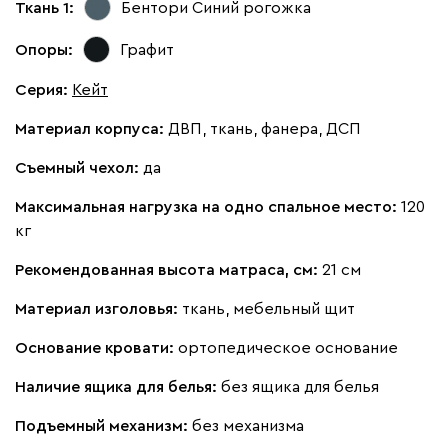
Ткань 1:
Бентори Синий
рогожка
Кларинс
2714
Опоры:
Графит
Серия
:
Кейт
Материал корпуса:
ДВП, ткань, фанера, ДСП
100
130
690
695
792
Съемный чехол:
да
Максимальная нагрузка на одно спальное место:
120
Винтер
2714
кг
Рекомендованная высота матраса, см:
21 см
Материал изголовья:
ткань, мебельный щит
Основание кровати:
ортопедическое основание
Виридис
Клэй
Мустард
Оранж
пион
Наличие ящика для белья:
без ящика для белья
Букле
2976
Подъемный механизм:
без механизма