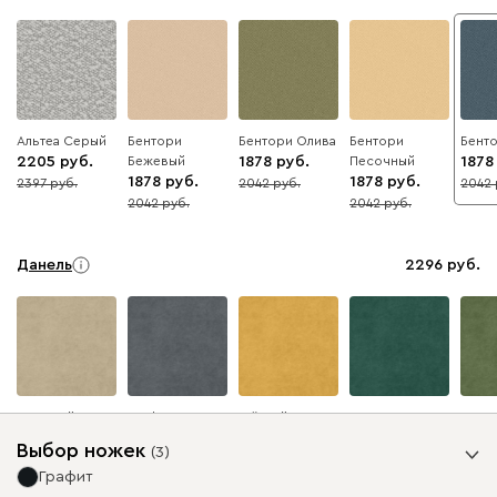
Альтеа Серый
Бентори
Бентори Олива
Бентори
Бент
2205
Бежевый
1878
Песочный
1878
1878
1878
2397
2042
2042
8
8
8
2042
2042
8
8
Данель
2296
Бежевый
Графит
Жёлтый
Изумруд
Олив
Выбор ножек
(
3
)
Графит