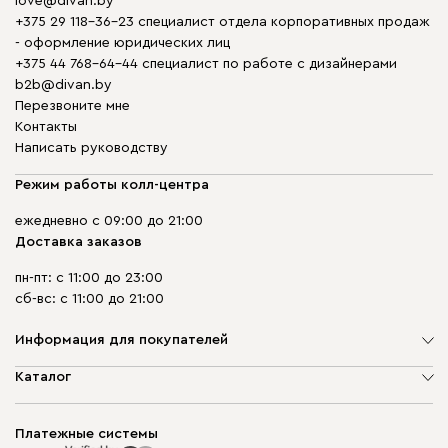
love@divan.by
+375 29 118-36-23 специалист отдела корпоративных продаж
- оформление юридических лиц
+375 44 768-64-44 специалист по работе с дизайнерами
b2b@divan.by
Перезвоните мне
Контакты
Написать руководству
Режим работы колл-центра
ежедневно с 09:00 до 21:00
Доставка заказов
пн-пт: с 11:00 до 23:00
сб-вс: с 11:00 до 21:00
Информация для покупателей
О компании
Каталог
Шоурумы
Мягкая мебель
Доставка и сборка
Корпусная мебель
Платежные системы
Способы оплаты