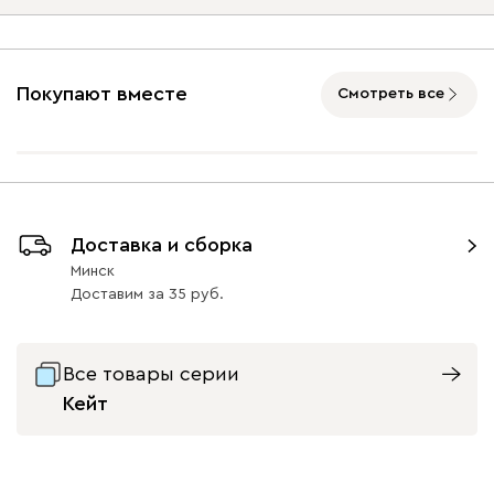
Ультра
2296
Опоры
Покупают вместе
Смотреть все
Айвори (Ivory)
Горчичный
Дымчатый
Коралловый
Минт 
(Mustard)
(Smoke)
(Coral)
Графит
Натуральный
Орех
Бентори
2296
Доставка и сборка
42
42
Минск
Доставим
за
35
Все товары серии
Графит
Кофе
Кейт
Онли
2296