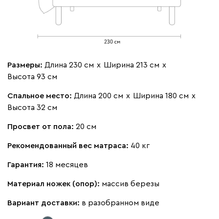
Бежевый
Изумруд
Марсала
Молочный
Мята
Мола
2453
Размеры:
Длина 230 см
х
Ширина 213 см
х
Высота 93 см
Спальное место:
Длина 200 см
х
Ширина 180 см
х
Высота 32 см
Жёлтый
Песочный
Розовый
Светло-серый
Серы
Просвет от пола:
20 см
Ланза
2453
Рекомендованный вес матраса:
40 кг
Гарантия:
18 месяцев
Материал ножек (опор):
массив березы
Вариант доставки:
в разобранном виде
Бежевый
Вишневый
Голубой
Графит
Зеле