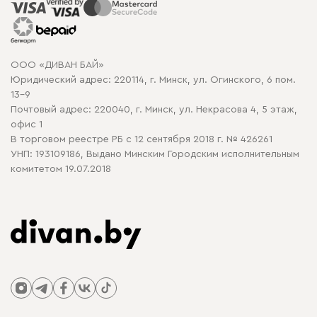
Распродажа мебели
Рассрочка и кредит
Гарантия
Карта сайта
Договор оферты
ООО «ДИВАН БАЙ»
Политика конфиденциальности
Юридический адрес: 220114, г. Минск, ул. Огинского, 6 пом.
Политика в отношении обработки cookie
13-9
Почтовый адрес: 220040, г. Минск, ул. Некрасова 4, 5 этаж,
офис 1
В торговом реестре РБ с 12 сентября 2018 г. № 426261
УНП: 193109186, Выдано Минским Городским исполнительным
комитетом 19.07.2018