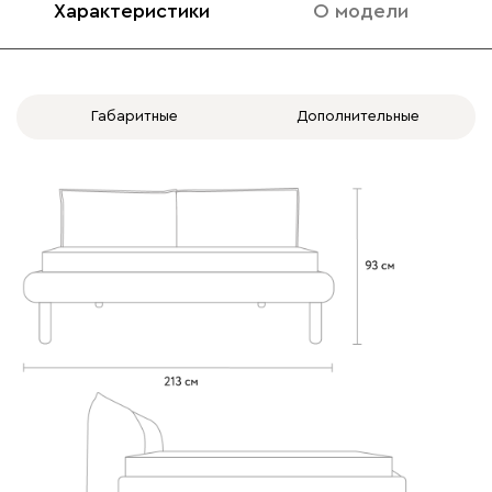
Характеристики
О модели
020
120
236
240
310
Габаритные
Дополнительные
Вертикаль
2453
000
490
795
910
930
Геста
2453