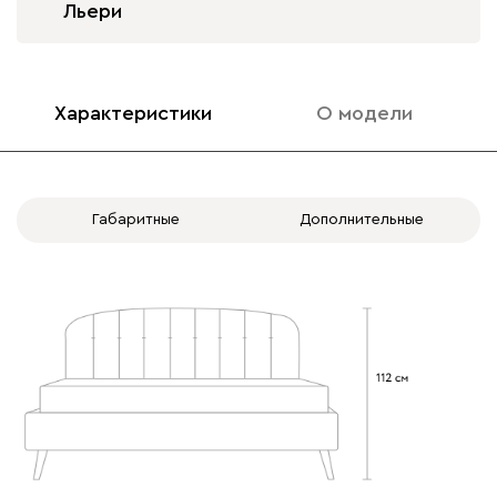
Льери
Характеристики
О модели
Бежевый
Изумруд
Марсала
Молочный
Мята
Вулли
2342
Габаритные
Дополнительные
092
100
230
380
684
Ланза
2342