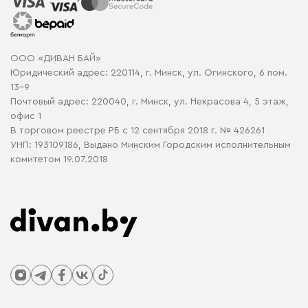
Рассрочка и кредит
Гарантия
Карта сайта
Договор оферты
ООО «ДИВАН БАЙ»
Политика конфиденциальности
Юридический адрес: 220114, г. Минск, ул. Огинского, 6 пом.
Политика в отношении обработки cookie
13-9
Почтовый адрес: 220040, г. Минск, ул. Некрасова 4, 5 этаж,
офис 1
В торговом реестре РБ с 12 сентября 2018 г. № 426261
УНП: 193109186, Выдано Минским Городским исполнительным
комитетом 19.07.2018