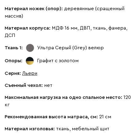
Материал ножек (опор):
деревянные (сращенный
Альтеа
2713
массив)
Материал корпуса:
МДФ 16 мм, ДВП, ткань, фанера,
ДСП
Ткань 1:
Ультра Серый (Grey)
велюр
Бежевый
Графит
Молочный
Серый
Опоры:
Графит с золотом
Серия
:
Льери
Дарте
2956
Съемный чехол:
нет
Максимальная нагрузка на одно спальное место:
120
кг
Графит
Серый
Терракота
Тёмно-синий
Рекомендованная высота матраса, см:
21 см
Материал изголовья:
ткань, мебельный щит