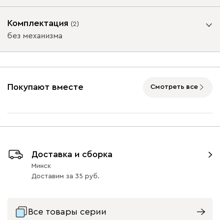
Ультра
2221
Опоры
Комплектация
(
2
)
без механизма
Подъемный механизм
Дымчатый
Минт (Mint)
Розовый (Rose)
Сливовый
Стоун
без механизма
с механизмом
Покупают вместе
(Smoke)
(Plum)
Смотреть все
Графит
Графит с
Натуральный
золотом
Бентори
47
47
2221
Доставка и сборка
Минск
Доставим
за
35
Бежевый
Графит
Кофе
Олива
Песо
Геста
2342
Все товары серии