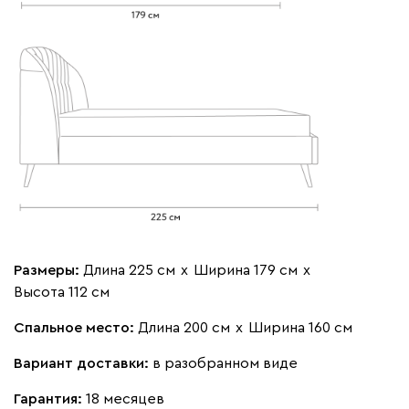
Бежевый
Вишневый
Голубой
Графит
Зеле
Кларинс
2545
100
130
690
695
792
Размеры:
Длина 225 см
х
Ширина 179 см
х
Букле
2713
Высота 112 см
Спальное место:
Длина 200 см
х
Ширина 160 см
Вариант доставки:
в разобранном виде
Гарантия:
18 месяцев
Вайт
Латте
Терра