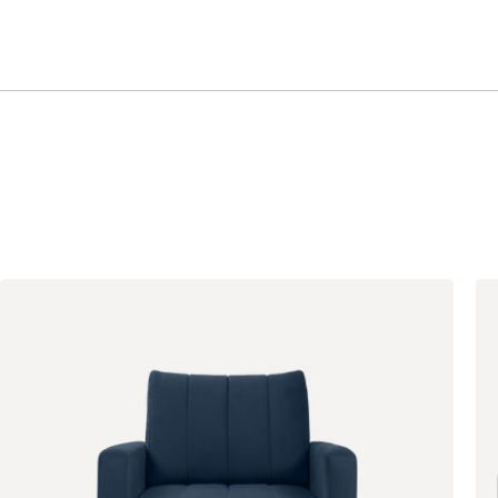
Олива
Песочный
Синий
Терракота
Геста
2398
Бежевый
Изумруд
Марсала