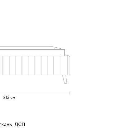
Терракота
Ультра
2277
Айвори (Ivory)
Дымчатый
Минт (Mint)
(Smoke)
ткань, ДСП
Розовый (Rose)
Сливовый
Стоун (Stone)
(Plum)