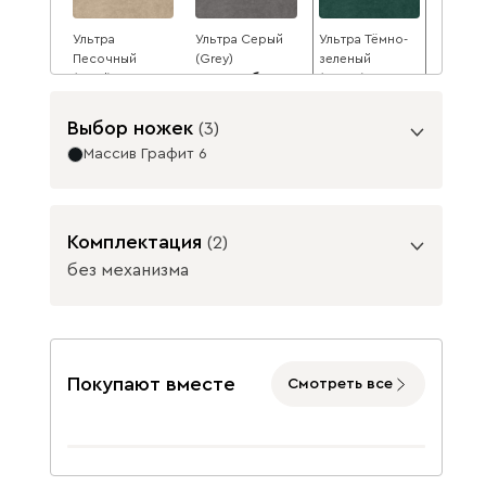
Ультра
Ультра Серый
Ультра Тёмно-
Песочный
(Grey)
зеленый
(Sand)
1975
(Forest)
1975
1975
2147
8
2147
2147
8
8
Выбор ножек
(
3
)
Массив Графит 6
Опоры
Комплектация
(
2
)
без механизма
Ультра Тёмно-
синий
(Midnight)
Подъемный механизм
1975
2147
8
без механизма
с механизмом
Покупают вместе
Смотреть все
Массив Графит 6
Массив
Данель
2277
Натуральный 6
47