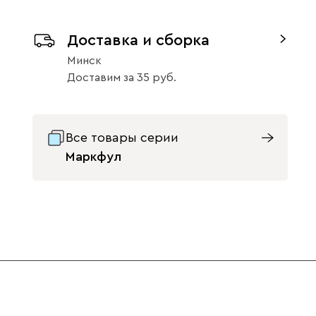
Доставка и сборка
Бежевый
Графит
Жёлтый
Минск
Доставим
за
35
Массив Орех 6
47
Все товары серии
Изумруд
Олива
Розовый
Маркфул
Светло-
Серый
Синий
бежевый