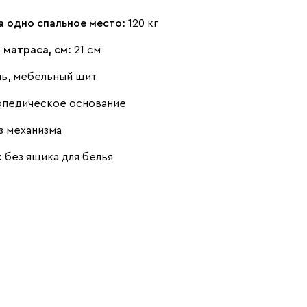
а одно спальное место:
120 кг
 матраса, см:
21 см
нь, мебельный щит
Чернильный
Ягодный (Berry)
опедическое основание
(Ink)
з механизма
Бентори
2277
:
без ящика для белья
Бежевый
Графит
Кофе