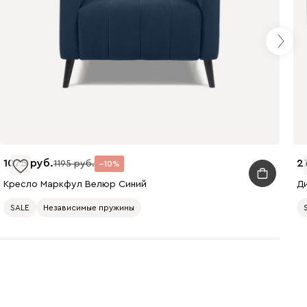
Молочный
Мята
Розовый
Светло-серый
Серый
Синий
1075
2
1195
10
Кресло Маркфул Велюр Синий
Д
SALE
Независимые пружины
Терракота
Ланза
2398