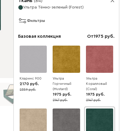
Ткань
(
84
)
Ультра Тёмно-зеленый (Forest)
Фильтры
Базовая коллекция
От
1975
Кларинс 900
Ультра
Ультра
2170
Горчичный
Коралловый
(Mustard)
(Coral)
2359
8
1975
1975
2147
2147
8
8